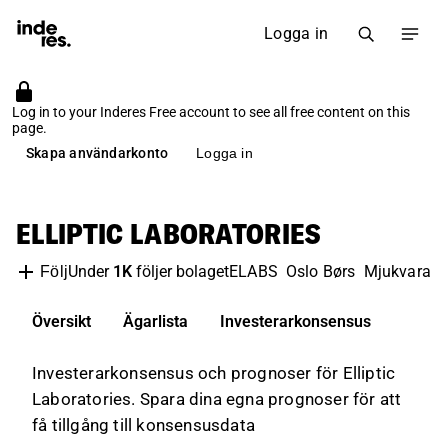
Logga in
Log in to your Inderes Free account to see all free content on this
page.
Skapa användarkonto
Logga in
ELLIPTIC LABORATORIES
Under
1K
följer bolaget
ELABS
Oslo Børs
Mjukvara
T
Följ
Översikt
Ägarlista
Investerarkonsensus
Investerarkonsensus och prognoser för Elliptic
Laboratories. Spara dina egna prognoser för att
få tillgång till konsensusdata