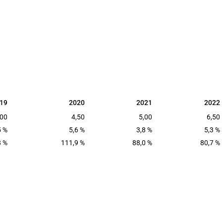
19
2020
2021
2022
19
2020
2021
2022
,00
4,50
5,00
6,50
5 %
5,6 %
3,8 %
5,3 %
8 %
111,9 %
88,0 %
80,7 %