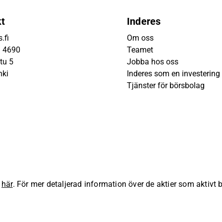
kt
Inderes
.fi
Om oss
9 4690
Teamet
tu 5
Jobba hos oss
nki
Inderes som en investering
Tjänster för börsbolag
s
här
. För mer detaljerad information över de aktier som aktivt
lla rättigheter förbehållna.