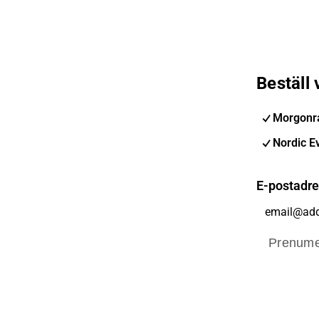
Beställ
Morgonra
Nordic E
E-postadr
Prenume