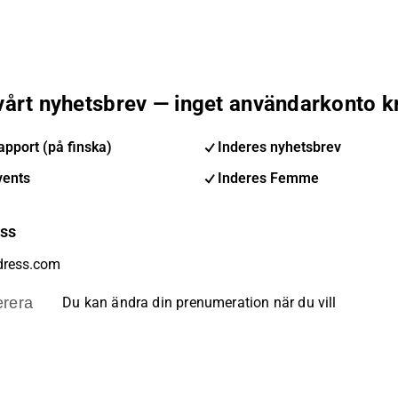
 vårt nyhetsbrev — inget användarkonto k
pport (på finska)
Inderes nyhetsbrev
vents
Inderes Femme
ess
rera
Du kan ändra din prenumeration när du vill