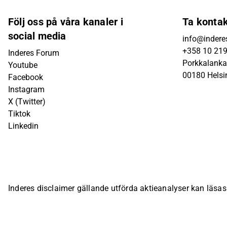
Följ oss på våra kanaler i
Ta konta
social media
info@inderes
+358 10 21
Inderes Forum
Porkkalanka
Youtube
00180 Helsi
Facebook
Instagram
X (Twitter)
Tiktok
Linkedin
Inderes disclaimer gällande utförda aktieanalyser kan läsa
bolagsspecifika sida på Inderes webbplats.
© Inderes Oyj. A