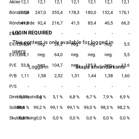
Aktier
12,1
12,1
12,1
12,1
12,1
12,1
12,1
Börsvärde
213,3
247,0
355,4
178,3
180,0
152,4
176,1
Rörelsevärde
41,1
92,4
216,7
41,5
83,4
40,5
66,3
LOGIN REQUIRED
EV/S
-
-
-
-
-
-
-
This content is only available for logged in
EV/EBITDA
10,1
neg.
20,2
neg.
neg.
neg.
5,5
users
EV/EBIT
10,1
neg.
64,0
neg.
neg.
neg.
5,5
P/E
53,8
neg.
104,7
neg.
185,9
neg.
13,6
Skapa användarkonto
Logga in
P/B
1,11
1,58
2,52
1,31
1,44
1,38
1,60
P/S
-
-
-
-
-
-
-
Direktavkastning
8,5 %
7,4 %
5,1 %
6,8 %
6,7 %
7,9 %
6,9 %
Soliditet
98,6 %
99,2 %
99,1 %
99,1 %
99,0 %
98,3 %
98,2 %
Skuldsättning
0,6 %
0,0 %
0,0 %
0,0 %
0,0 %
0,0 %
0,0 %