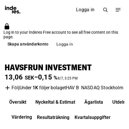
Logga in
Log in to your Inderes Free account to see all free content on this
page.
Skapa användarkonto
Logga in
HAVSFRUN INVESTMENT
13,06
−0,15
SEK
%
8/7, 3:25 PM
Under
1K
följer bolaget
HAV B
NASDAQ Stockholm
I
Följ
Översikt
Nyckeltal & Estimat
Ägarlista
Utdelni
Värdering
Resultaträkning
Kvartalsuppgifter