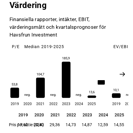
Värdering
Finansiella rapporter, intäkter, EBIT,
värderingsmått och kvartalsprognoser för
Havsfrun Investment
P/E
Median 2019-2025
EV/EBIT
185,9
104,7
79,3
53,8
10,1
13,6
neg.
neg.
neg.
neg.
2019
2020
2021
2022
2023
2024
2025
2019
202
2019
2020
2021
2022
2023
2024
2025
2019
2020
2021
2022
2023
2024
2025
Pris per aktie (SEK)
17,62
20,40
29,36
14,73
14,87
12,59
14,55