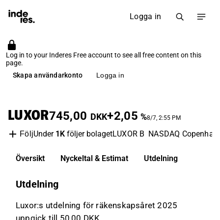
Logga in
Log in to your Inderes Free account to see all free content on this
page.
Skapa användarkonto
Logga in
LUXOR
745,00
+2,05
DKK
%
8/7, 2:55 PM
Under
1K
följer bolaget
LUXOR B
NASDAQ Copenhag
Följ
Översikt
Nyckeltal & Estimat
Utdelning
Utdelning
Luxor:s utdelning för räkenskapsåret 2025
uppgick till 50,00 DKK