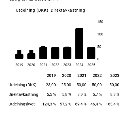
Utdelning (DKK)
Direktavkastning
150
20,5
100
50
8,9
8,3
6,6
5,8
5,7
5,5
0
2019
2020
2021
2022
2023
2024
2025
2019
2020
2021
2022
2023
2019
2020
2021
2022
2023
Utdelning (DKK)
23,00
25,00
50,00
50,00
50,00
1
Direktavkastning
5,5 %
5,8 %
8,9 %
5,7 %
8,3 %
Utdelningskvot
124,3 %
57,2 %
69,4 %
46,4 %
163,4 %
2