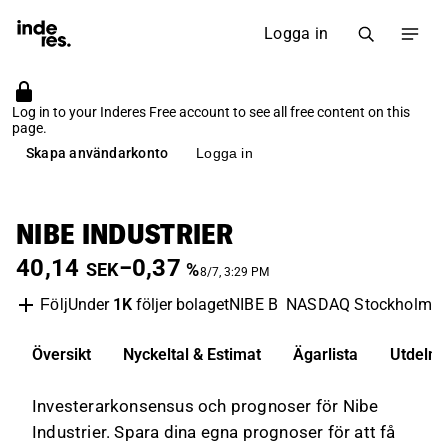
Logga in
Log in to your Inderes Free account to see all free content on this
page.
Skapa användarkonto
Logga in
NIBE INDUSTRIER
40,14
−0,37
SEK
%
8/7, 3:29 PM
Under
1K
följer bolaget
NIBE B
NASDAQ Stockholm
I
Följ
Översikt
Nyckeltal & Estimat
Ägarlista
Utdelni
Investerarkonsensus och prognoser för Nibe
Industrier. Spara dina egna prognoser för att få