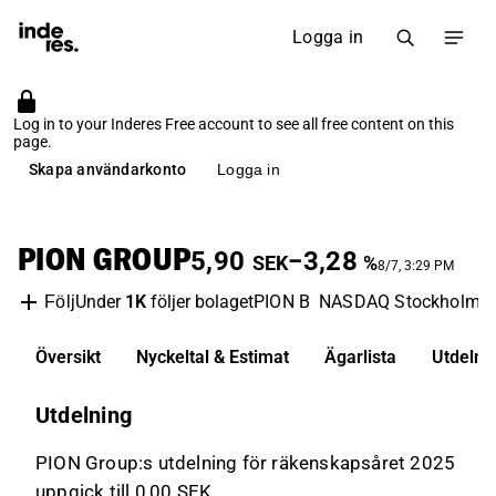
Logga in
Log in to your Inderes Free account to see all free content on this
page.
Skapa användarkonto
Logga in
PION GROUP
5,90
−3,28
SEK
%
8/7, 3:29 PM
Under
1K
följer bolaget
PION B
NASDAQ Stockholm
Följ
Översikt
Nyckeltal & Estimat
Ägarlista
Utdelni
Utdelning
PION Group:s utdelning för räkenskapsåret 2025
uppgick till 0,00 SEK