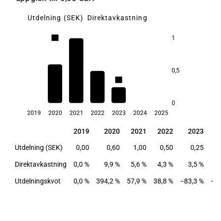
Utdelning (SEK)
Direktavkastning
9,9
1
5,6
0,5
4,3
3,5
0
2019
2020
2021
2022
2023
2024
2025
2019
2020
2021
2022
2023
2
2019
2020
2021
2022
2023
2
Utdelning (SEK)
0,00
0,60
1,00
0,50
0,25
0
Direktavkastning
0,0 %
9,9 %
5,6 %
4,3 %
3,5 %
0,
Utdelningskvot
0,0 %
394,2 %
57,9 %
38,8 %
−83,3 %
−0,