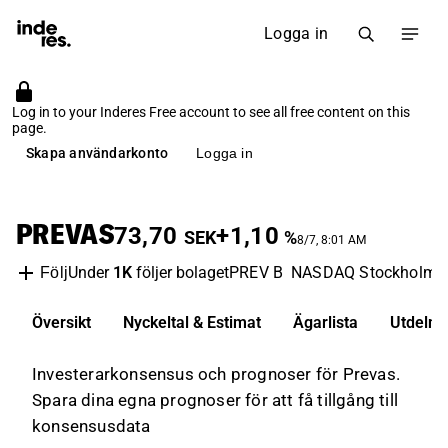
Logga in
Log in to your Inderes Free account to see all free content on this
page.
Skapa användarkonto
Logga in
PREVAS
73,70
+1,10
SEK
%
8/7, 8:01 AM
Under
1K
följer bolaget
PREV B
NASDAQ Stockholm
Följ
Översikt
Nyckeltal & Estimat
Ägarlista
Utdelni
Investerarkonsensus och prognoser för Prevas.
Spara dina egna prognoser för att få tillgång till
konsensusdata