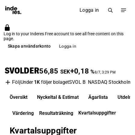
Logga in
Log in to your Inderes Free account to see all free content on this
page.
Skapa användarkonto
Logga in
SVOLDER
56,85
+0,18
SEK
%
8/7, 3:29 PM
Under
1K
följer bolaget
SVOL B
NASDAQ Stockholm
Följ
Översikt
Nyckeltal & Estimat
Ägarlista
Utdelni
Kvartalsuppgifter
Värdering
Resultaträkning
Kvartalsuppgifter