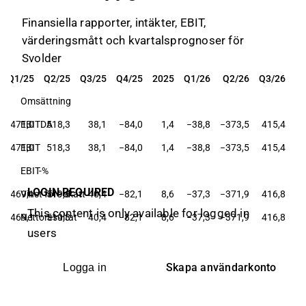
Finansiella rapporter, intäkter, EBIT,
värderingsmått och kvartalsprognoser för
Svolder
Q1/25
Q2/25
Q3/25
Q4/25
2025
Q1/26
Q2/26
Q3/26
Q1/25
Q2/25
Q3/25
Q4/25
2025
Q1/26
Q2/26
Q3/26
Omsättning
−471,0
EBITDA
518,3
38,1
−84,0
1,4
−38,8
−373,5
415,4
−471,0
EBIT
518,3
38,1
−84,0
1,4
−38,8
−373,5
415,4
EBIT-%
LOGIN REQUIRED
−469,1
Vinst före skatt
519,3
40,4
−82,1
8,6
−37,3
−371,9
416,8
This content is only available for logged in
−469,1
Nettoresultat
519,3
40,4
−82,1
8,6
−37,3
−371,9
416,8
users
Skapa användarkonto
Logga in