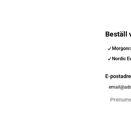
Beställ
Morgonra
Nordic E
E-postadr
Prenume