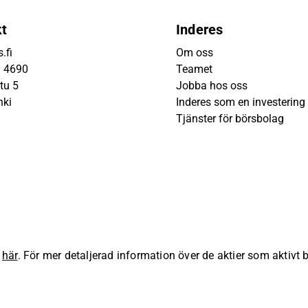
kt
Inderes
.fi
Om oss
9 4690
Teamet
tu 5
Jobba hos oss
nki
Inderes som en investering
Tjänster för börsbolag
s
här
. För mer detaljerad information över de aktier som aktivt
lla rättigheter förbehållna.