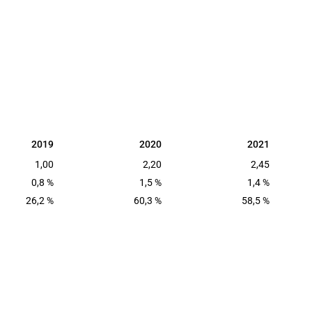
2019
2020
2021
2019
2020
2021
1,00
2,20
2,45
0,8 %
1,5 %
1,4 %
26,2 %
60,3 %
58,5 %