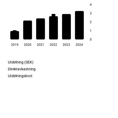
4
3
2,7
2,2
2,0
2
1,5
1,4
1
0,8
0
2019
2020
2021
2022
2023
2024
Utdelning (SEK)
Direktavkastning
Utdelningskvot