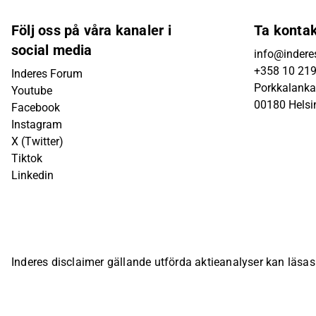
Följ oss på våra kanaler i
Ta konta
social media
info@inderes
+358 10 21
Inderes Forum
Porkkalanka
Youtube
00180 Helsi
Facebook
Instagram
X (Twitter)
Tiktok
Linkedin
Inderes disclaimer gällande utförda aktieanalyser kan läsa
bolagsspecifika sida på Inderes webbplats.
© Inderes Oyj. A