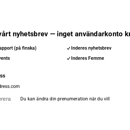
 vårt nyhetsbrev — inget användarkonto k
pport (på finska)
Inderes nyhetsbrev
vents
Inderes Femme
ess
rera
Du kan ändra din prenumeration när du vill