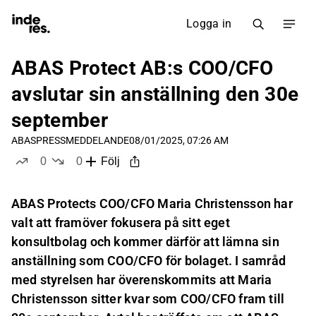
Logga in
ABAS Protect AB:s COO/CFO
avslutar sin anställning den 30e
september
ABAS
PRESSMEDDELANDE
08/01/2025, 07:26 AM
0
0
Följ
likes
dislikes
ABAS Protects COO/CFO Maria Christensson har
valt att framöver fokusera på sitt eget
konsultbolag och kommer därför att lämna sin
anställning som COO/CFO för bolaget. I samråd
med styrelsen har överenskommits att Maria
Christensson sitter kvar som COO/CFO fram till