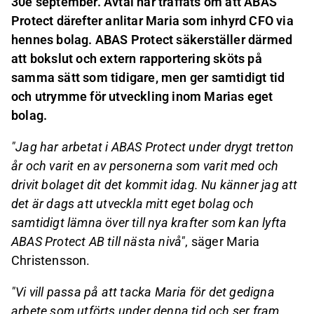
30e september. Avtal har träffats om att ABAS
Protect därefter anlitar Maria som inhyrd CFO via
hennes bolag. ABAS Protect säkerställer därmed
att bokslut och extern rapportering sköts på
samma sätt som tidigare, men ger samtidigt tid
och utrymme för utveckling inom Marias eget
bolag.
"Jag har arbetat i ABAS Protect under drygt tretton
år och varit en av personerna som varit med och
drivit bolaget dit det kommit idag. Nu känner jag att
det är dags att utveckla mitt eget bolag och
samtidigt lämna över till nya krafter som kan lyfta
ABAS Protect AB till nästa nivå"
, säger Maria
Christensson.
"Vi vill passa på att tacka Maria för det gedigna
arbete som utförts under denna tid och ser fram