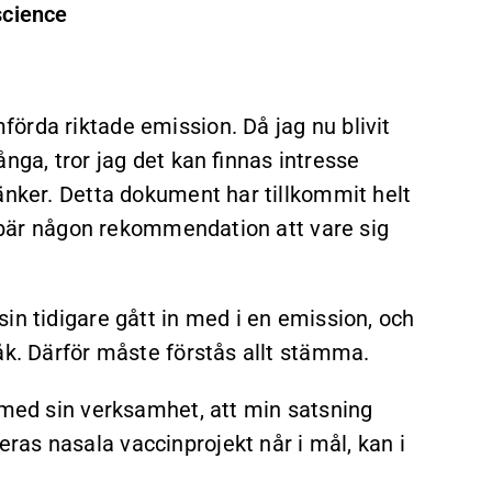
science
örda riktade emission. Då jag nu blivit
nga, tror jag det kan finnas intresse
änker. Detta dokument har tillkommit helt
nnebär någon rekommendation att vare sig
in tidigare gått in med i en emission, och
åk. Därför måste förstås allt stämma.
 med sin verksamhet, att min satsning
as nasala vaccinprojekt når i mål, kan i