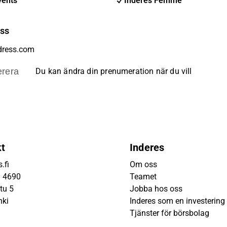
vents
Inderes Femme
ess
rera
Du kan ändra din prenumeration när du vill
kt
Inderes
.fi
Om oss
9 4690
Teamet
tu 5
Jobba hos oss
nki
Inderes som en investering
Tjänster för börsbolag