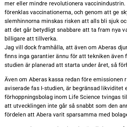
mer eller mindre revolutionera vaccinindustrin
förenklas vaccinationerna, och genom att ge sky
slemhinnorna minskas risken att alls bli sjuk o
att det går betydligt snabbare att ta fram nya v
billigare att tillverka.
Jag vill dock framhålla, att även om Aberas dju
finns inga garantier ännu för att tekniken även 
studien är planerad att starta under året, så fö
Även om Aberas kassa redan före emissionen r
aviserade fas I-studien, är begränsad likviditet 
förhoppningsbolag inom Life Science tvingas till
att utvecklingen inte går så snabbt som den an
fördelen att Abera varit sparsamma med bolage