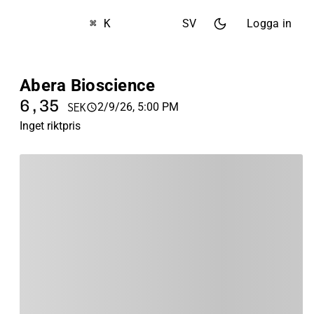
⌘ K
SV
Logga in
Abera Bioscience
6,35
2/9/26, 5:00 PM
SEK
Inget riktpris