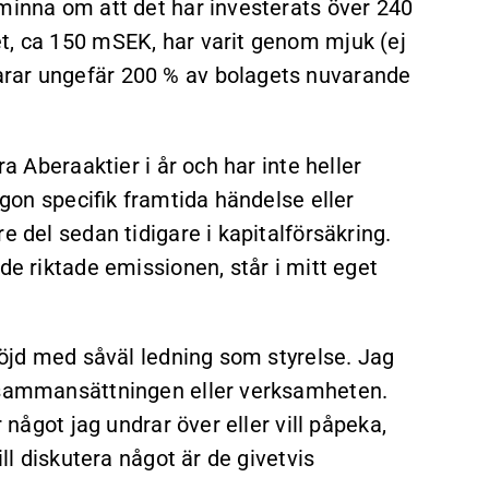
åminna om att det har investerats över 240
t, ca 150 mSEK, har varit genom mjuk (ej
arar ungefär 200 % av bolagets nuvarande
ra Aberaaktier i år och har inte
heller
ågon specifik framtida händelse eller
e del sedan tidigare i kapitalförsäkring.
de riktade emissionen, står i mitt eget
 nöjd med såväl ledning som styrelse. Jag
sesammansättningen eller verksamheten.
 något jag undrar över eller vill påpeka,
ill diskutera något är de givetvis