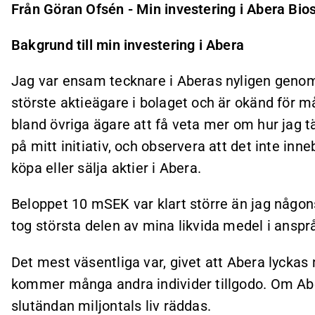
Från Göran Ofsén - Min investering i Abera Bio
Bakgrund till min investering i Abera
Jag var ensam tecknare i Aberas nyligen genomf
störste aktieägare i bolaget och är okänd för må
bland övriga ägare att få veta mer om hur jag t
på mitt initiativ, och observera att det inte i
köpa eller sälja aktier i Abera.
Beloppet 10 mSEK var klart större än jag någons
tog största delen av mina likvida medel i anspr
Det mest väsentliga var, givet att Abera lyckas
kommer många andra individer tillgodo. Om Aber
slutändan miljontals liv räddas.