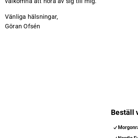
välkomna att höra av sig till mig.
Vänliga hälsningar,
Göran Ofsén
Beställ
Morgonra