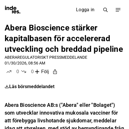
Logga in
Abera Bioscience stärker
kapitalbasen för accelererad
utveckling och breddad pipeline
ABERA
REGULATORISKT PRESSMEDDELANDE
01/30/2026, 08:56 AM
0
0
Följ
likes
dislikes
Läs börsmeddelandet
Abera Bioscience AB:s ("Abera" eller "Bolaget")
som utvecklar innovativa mukosala vacciner för
att förebygga livshotande sjukdomar, meddelar
idag att styrelsen, med stöd av bemyndigande från