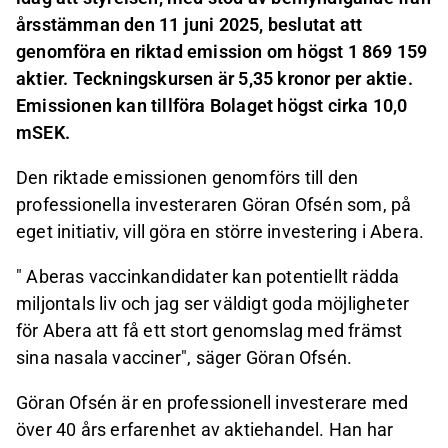
årsstämman den 11 juni 2025, beslutat att
genomföra en riktad emission om högst 1 869 159
aktier. Teckningskursen är 5,35 kronor per aktie.
Emissionen kan tillföra Bolaget högst cirka 10,0
mSEK.
Den riktade emissionen genomförs till
d
en
professionell
a
investerare
n
Göran Ofsén som, på
eget initiativ, vill göra en större investering i Abera.
"
Aberas vaccinkandidater kan potentiellt rädda
miljontals liv
och j
ag ser väldigt goda möjligheter
för Abera att få ett stort genomslag med främst
sina nasala vacciner
",
säger Göran Ofsén.
Göran Ofsén är en professionell investerare med
över 40 års erfarenhet av aktiehandel. Han har