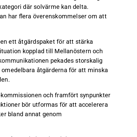
kategori där solvärme kan delta.
dan har flera överenskommelser om att
n ett åtgärdspaket för att stärka
ituation kopplad till Mellanöstern och
. I kommunikationen pekades storskalig
 omedelbara åtgärderna för att minska
len.
U-kommissionen och framfört synpunkter
ioner bör utformas för att accelerera
sker bland annat genom