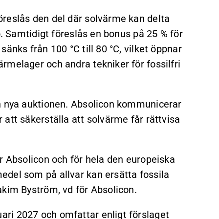
reslås den del där solvärme kan delta
o. Samtidigt föreslås en bonus på 25 % för
änks från 100 °C till 80 °C, vilket öppnar
rmelager och andra tekniker för fossilfri
en nya auktionen. Absolicon kommunicerar
att säkerställa att solvärme får rättvisa
r Absolicon och för hela den europeiska
del som på allvar kan ersätta fossila
akim Byström, vd för Absolicon.
ri 2027 och omfattar enligt förslaget