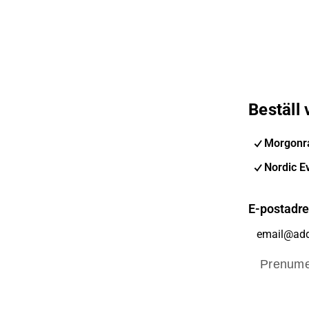
Beställ
Morgonra
Nordic E
E-postadr
Prenume