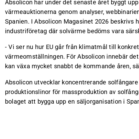
Absolicon har under det senaste året byggt up
värmeauktionerna genom analyser, webbinarier 
Spanien. I Absolicon Magasinet 2026 beskrivs hu
industriföretag där solvärme bedöms vara särski
- Vi ser nu hur EU går från klimatmål till konkr
värmeomställningen. För Absolicon innebär det 
kan växa mycket snabbt de kommande åren, sä
Absolicon utvecklar koncentrerande solfångare 
produktionslinor för massproduktion av solfån
bolaget att bygga upp en säljorganisation i Spa