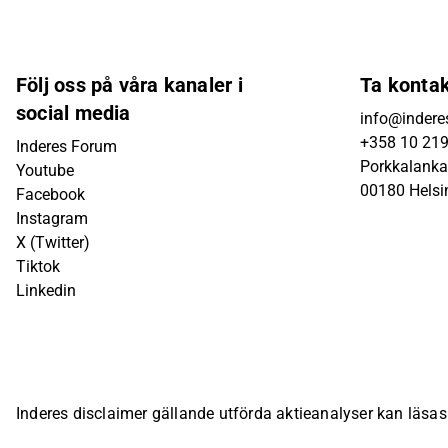
Följ oss på våra kanaler i
Ta konta
social media
info@inderes
+358 10 21
Inderes Forum
Porkkalanka
Youtube
00180 Helsi
Facebook
Instagram
X (Twitter)
Tiktok
Linkedin
Inderes disclaimer gällande utförda aktieanalyser kan läsa
bolagsspecifika sida på Inderes webbplats.
© Inderes Oyj. A