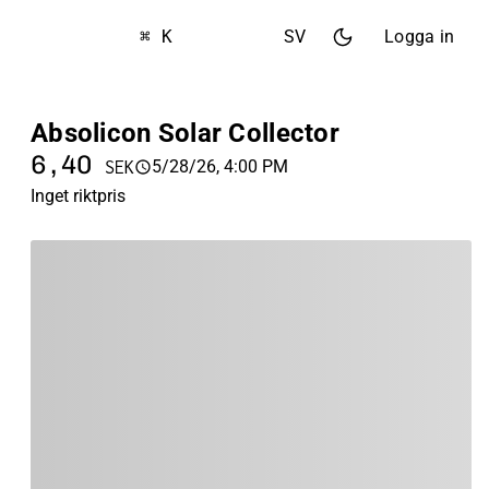
⌘ K
SV
Logga in
Absolicon Solar Collector
6,40
5/28/26, 4:00 PM
SEK
Inget riktpris