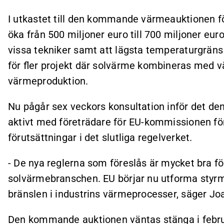
I utkastet till den kommande värmeauktionen fö
öka från 500 miljoner euro till 700 miljoner eur
vissa tekniker samt att lägsta temperaturgräns s
för fler projekt där solvärme kombineras med vä
värmeproduktion.
Nu pågår sex veckors konsultation inför det d
aktivt med företrädare för EU-kommissionen för 
förutsättningar i det slutliga regelverket.
- De nya reglerna som föreslås är mycket bra fö
solvärmebranschen. EU börjar nu utforma styrme
bränslen i industrins värmeprocesser, säger Jo
Den kommande auktionen väntas stänga i februa