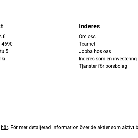
kt
Inderes
.fi
Om oss
9 4690
Teamet
tu 5
Jobba hos oss
nki
Inderes som en investering
Tjänster för börsbolag
s
här
. För mer detaljerad information över de aktier som aktivt
lla rättigheter förbehållna.