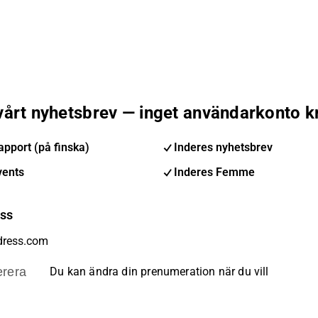
 vårt nyhetsbrev — inget användarkonto k
pport (på finska)
Inderes nyhetsbrev
vents
Inderes Femme
ess
rera
Du kan ändra din prenumeration när du vill