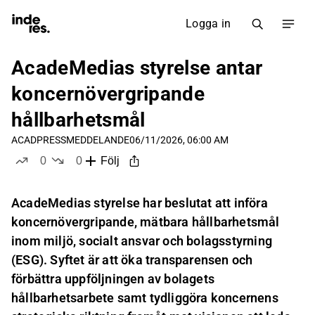
Logga in
AcadeMedias styrelse antar
koncernövergripande
hållbarhetsmål
ACAD
PRESSMEDDELANDE
06/11/2026, 06:00 AM
0
0
Följ
likes
dislikes
AcadeMedias styrelse har beslutat att införa
koncernövergripande, mätbara hållbarhetsmål
inom miljö, socialt ansvar och bolagsstyrning
(ESG). Syftet är att öka transparensen och
förbättra uppföljningen av bolagets
hållbarhetsarbete samt tydliggöra koncernens