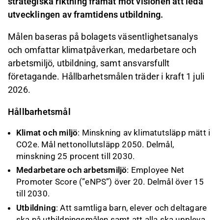
strategiska riktning framåt mot visionen att leda
utvecklingen av framtidens utbildning.
Målen baseras på bolagets väsentlighetsanalys
och omfattar klimatpåverkan, medarbetare och
arbetsmiljö, utbildning, samt ansvarsfullt
företagande. Hållbarhetsmålen träder i kraft 1 juli
2026.
Hållbarhetsmål
Klimat och miljö
: Minskning av klimatutsläpp mätt i
CO2e. Mål nettonollutsläpp 2050. Delmål,
minskning 25 procent till 2030.
Medarbetare och arbetsmiljö
: Employee Net
Promoter Score (”eNPS”) över 20. Delmål över 15
till 2030.
Utbildning
: Att samtliga barn, elever och deltagare
ska nå utbildningsmålen samt att alla ska uppleva