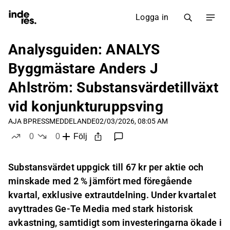
Logga in
Analysguiden: ANALYS
Byggmästare Anders J
Ahlström: Substansvärdetillväxt
vid konjunkturuppsving
AJA B
PRESSMEDDELANDE
02/03/2026, 08:05 AM
0
0
Följ
likes
dislikes
Substansvärdet uppgick till 67 kr per aktie och
minskade med 2 % jämfört med föregående
kvartal, exklusive extrautdelning. Under kvartalet
avyttrades Ge-Te Media med stark historisk
avkastning, samtidigt som investeringarna ökade i