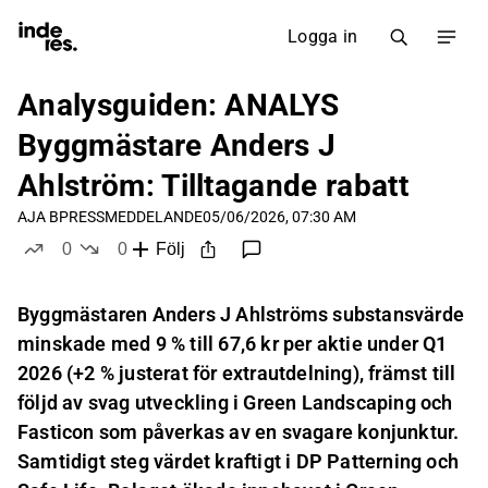
Logga in
Analysguiden: ANALYS
Byggmästare Anders J
Ahlström: Tilltagande rabatt
AJA B
PRESSMEDDELANDE
05/06/2026, 07:30 AM
0
0
Följ
likes
dislikes
Byggmästaren Anders J Ahlströms substansvärde
minskade med 9 % till 67,6 kr per aktie under Q1
2026 (+2 % justerat för extrautdelning), främst till
följd av svag utveckling i Green Landscaping och
Fasticon som påverkas av en svagare konjunktur.
Samtidigt steg värdet kraftigt i DP Patterning och