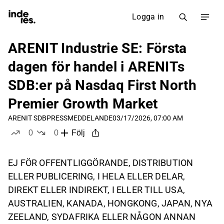
Logga in
ARENIT Industrie SE: Första
dagen för handel i ARENITs
SDB:er på Nasdaq First North
Premier Growth Market
ARENIT SDB
PRESSMEDDELANDE
03/17/2026, 07:00 AM
0
0
Följ
likes
dislikes
EJ FÖR OFFENTLIGGÖRANDE, DISTRIBUTION
ELLER PUBLICERING, I HELA ELLER DELAR,
DIREKT ELLER INDIREKT, I ELLER TILL USA,
AUSTRALIEN, KANADA, HONGKONG, JAPAN, NYA
ZEELAND, SYDAFRIKA ELLER NÅGON ANNAN