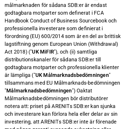
målmarknaden för sådana SDB:er är endast
godtagbara motparter som definerat i FCA
Handbook Conduct of Business Sourcebook och
professionella investerare som definierat i
förordning (EU) 600/2014 som är en del av brittisk
lagstiftning genom European Union (Withdrawal)
Act 2018) ("
UK MiFIR
"), och (ii) samtliga
distributionskanaler för sådana SDB:er till
godtagbara motparter och professionella klienter
är lämpliga ("
UK Målmarknadsbedömningen
"
tillsammans med EU Målmarknads-bedömningen
"
Målmarknadsbedömningen
") Oaktat
Målmarknadsbedömningen bör distributörer
notera att: priset på ARENITs SDB:er kan sjunka
och investerare kan förlora hela eller delar av sin
investering, att ARENITs SDB:er inte är förenade