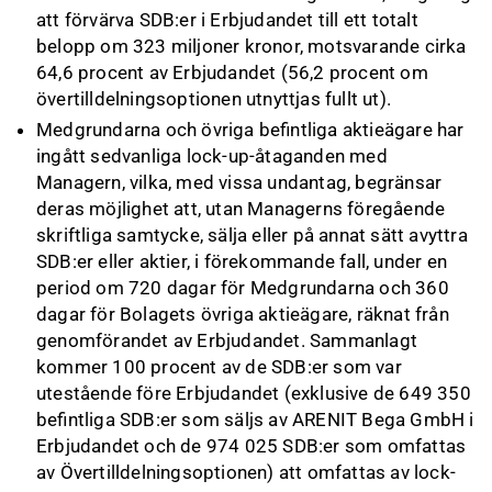
att förvärva SDB:er i Erbjudandet till ett totalt
belopp om 323 miljoner kronor, motsvarande cirka
64,6 procent av Erbjudandet (56,2 procent om
övertilldelningsoptionen utnyttjas fullt ut).
Medgrundarna och övriga befintliga aktieägare har
ingått sedvanliga lock
-
up
-
åtaganden med
Managern, vilka, med vissa undantag, begränsar
deras möjlighet att, utan Managerns föregående
skriftliga samtycke, sälja eller på annat sätt avyttra
SDB:er eller aktier, i förekommande fall, under en
period om 720 dagar för Medgrundarna och 360
dagar för Bolagets övriga aktieägare, räknat från
genomförandet av Erbjudandet. Sammanlagt
kommer 100 procent av de SDB:er som var
utestående före Erbjudandet (exklusive de 649 350
befintliga SDB:er som säljs av ARENIT Bega GmbH i
Erbjudandet och de 974 025 SDB:er som omfattas
av Övertilldelningsoptionen) att omfattas av lock
-