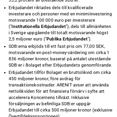
33,2 procent av utestående SDB:er.
Erbjudandet riktades dels till kvalificerade
investerare och personer med en minimiinvestering
motsvarande 100 000 euro per investerare
("
Institutionella Erbjudandet
"), dels till allmänheten
i Sverige uppgående till totalt motsvarande högst
2,5 miljoner euro ("
Publika Erbjudandet
").
SDB:erna erbjöds till ett fast pris om 77,00 SEK,
motsvarande en post-money-värdering om cirka 1
836 miljoner kronor, baserat på antalet utestående
SDB:er i Bolaget efter Erbjudandets genomförande.
Erbjudandet tillför Bolaget en bruttolikvid om cirka
450 miljoner kronor, före avdrag för
transaktionskostnader. ARENIT avser att använda
nettolikviden för att finansiera förvärv i syfte att
accelerera Koncernens tillväxt. Inklusive
försäljningen av befintliga SDB:er uppgår
Erbjudandet till cirka 500 miljoner kronor (exklusive
Övertilldelningsoptionen).