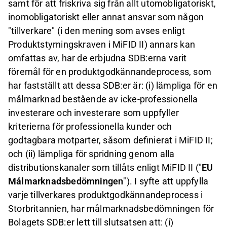
samt för att friskriva sig från allt utomobligatoriskt,
inomobligatoriskt eller annat ansvar som någon
"tillverkare" (i den mening som avses enligt
Produktstyrningskraven i MiFID II) annars kan
omfattas av, har de erbjudna SDB:erna varit
föremål för en produktgodkännandeprocess, som
har fastställt att dessa SDB:er är: (i) lämpliga för en
målmarknad bestående av icke-professionella
investerare och investerare som uppfyller
kriterierna för professionella kunder och
godtagbara motparter, såsom definierat i MiFID II;
och (ii) lämpliga för spridning genom alla
distributionskanaler som tillåts enligt MiFID II ("
EU
Målmarknadsbedömningen
"). I syfte att uppfylla
varje tillverkares produktgodkännandeprocess i
Storbritannien, har målmarknadsbedömningen för
Bolagets SDB:er lett till slutsatsen att: (i)