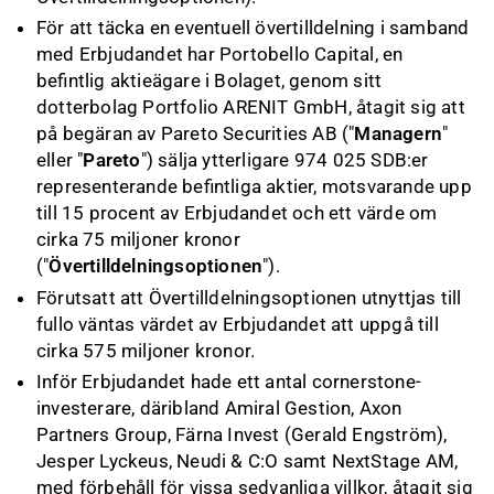
För att täcka en eventuell övertilldelning i samband
med Erbjudandet har Portobello Capital, en
befintlig aktieägare i Bolaget, genom sitt
dotterbolag Portfolio ARENIT GmbH, åtagit sig att
på begäran av Pareto Securities AB ("
Managern
"
eller "
Pareto
") sälja ytterligare 974 025 SDB:er
representerande befintliga aktier, motsvarande upp
till 15 procent av Erbjudandet och ett värde om
cirka 75 miljoner kronor
("
Övertilldelningsoptionen
").
Förutsatt att Övertilldelningsoptionen utnyttjas till
fullo väntas värdet av Erbjudandet att uppgå till
cirka 575 miljoner kronor.
Inför Erbjudandet hade ett antal cornerstone-
investerare, däribland Amiral Gestion, Axon
Partners Group, Färna Invest (Gerald Engström),
Jesper Lyckeus, Neudi & C:O samt NextStage AM,
med förbehåll för vissa sedvanliga villkor, åtagit sig