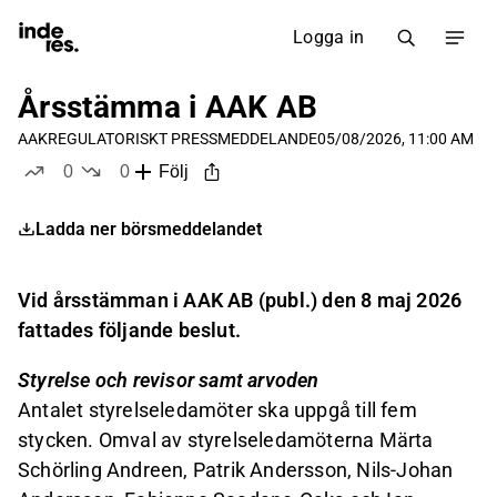
Logga in
Årsstämma i AAK AB
AAK
REGULATORISKT PRESSMEDDELANDE
05/08/2026, 11:00 AM
0
0
Följ
likes
dislikes
Ladda ner börsmeddelandet
Vid årsstämman i AAK AB (publ.) den 8 maj 2026
fattades följande beslut.
Styrelse och revisor samt arvoden
Antalet styrelseledamöter ska uppgå till fem
stycken. Omval av styrelseledamöterna Märta
Schörling Andreen, Patrik Andersson, Nils-Johan