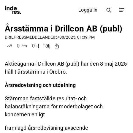
Logga in
Årsstämma i Drillcon AB (publ)
DRIL
PRESSMEDDELANDE
05/08/2025, 01:39 PM
0
0
Följ
likes
dislikes
Aktieägarna i Drillcon AB (publ) har den 8 maj 2025
hållit årsstämma i Örebro.
Årsredovisning och utdelning
Stämman fastställde resultat- och
balansräkningarna för moderbolaget och
koncernen enligt
framlagd årsredovisning avseende