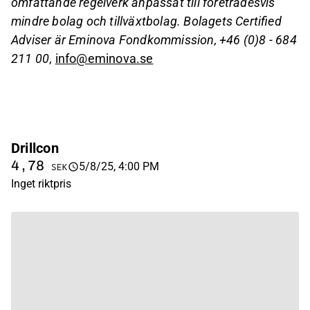
omfattande regelverk anpassat till företrädesvis
mindre bolag och tillväxtbolag. Bolagets Certified
Adviser är Eminova Fondkommission, +46 (0)8 - 684
211 00
,
info@eminova.se
Drillcon
4,78
5/8/25, 4:00 PM
SEK
Inget riktpris