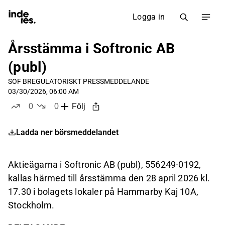
Logga in
Årsstämma i Softronic AB
(publ)
SOF B
REGULATORISKT PRESSMEDDELANDE
03/30/2026, 06:00 AM
0
0
Följ
likes
dislikes
Ladda ner börsmeddelandet
Aktieägarna i Softronic AB (publ), 556249-0192,
kallas härmed till årsstämma den 28 april 2026 kl.
17.30 i bolagets lokaler på Hammarby Kaj 10A,
Stockholm.