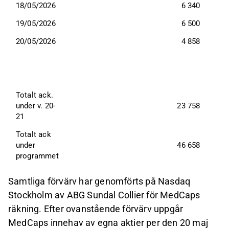
18/05/2026
6 340
19/05/2026
6 500
20/05/2026
4 858
Totalt ack. 
under v. 20-
23 758
21
Totalt ack 
under 
46 658
programmet
Samtliga förvärv har genomförts på Nasdaq
Stockholm av ABG Sundal Collier för MedCaps
räkning. Efter ovanstående förvärv uppgår
MedCaps innehav av egna aktier per den 20 maj