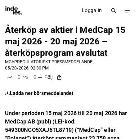
Logga in
Återköp av aktier i MedCap 15
maj 2026 - 20 maj 2026 –
återköpsprogram avslutat
MCAP
REGULATORISKT PRESSMEDDELANDE
05/20/2026, 02:30 PM
0
0
Följ
likes
dislikes
Ladda ner börsmeddelandet
Under perioden 15 maj 2026 till 20 maj 2026 har
MedCap AB (publ) (LEI-kod:
549300NGO5XAJ6TL8719) (“MedCap” eller
”Bolaget”) återköpt sammanlagt 23 758 egna