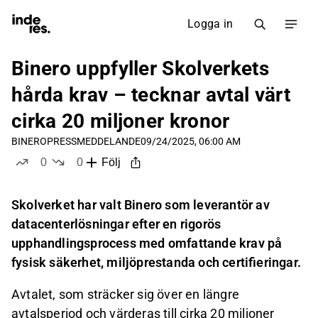
Logga in
Binero uppfyller Skolverkets
hårda krav – tecknar avtal värt
cirka 20 miljoner kronor
BINERO
PRESSMEDDELANDE
09/24/2025, 06:00 AM
0
0
Följ
likes
dislikes
Skolverket har valt Binero som leverantör av
datacenterlösningar efter en rigorös
upphandlingsprocess med omfattande krav på
fysisk säkerhet, miljöprestanda och certifieringar.
Avtalet, som sträcker sig över en längre
avtalsperiod och värderas till cirka 20 miljoner