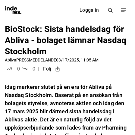
Logga in
BioStock: Sista handelsdag för
Abliva - bolaget lämnar Nasdaq
Stockholm
Abliva
PRESSMEDDELANDE
03/17/2025, 11:05 AM
0
0
Följ
likes
dislikes
Idag markerar slutet på en era för Abliva på
Nasdaq Stockholm. Baserat på en ansökan från
bolagets styrelse, avnoteras aktien och idag den
17 mars 2025 blir därmed sista handelsdag i
Ablivas aktie. Det är en naturlig följd av det
uppköpserbjudande som lades fram av Pharming