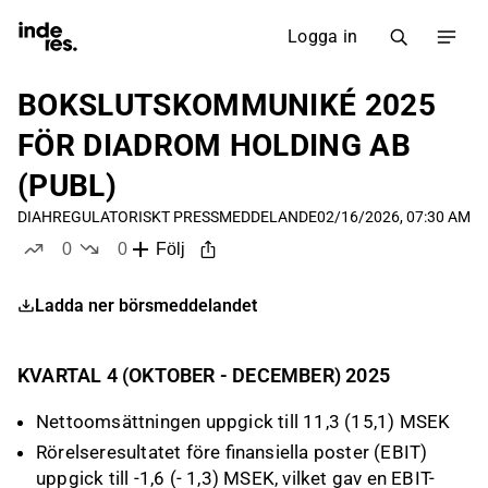
Logga in
BOKSLUTSKOMMUNIKÉ 2025
FÖR DIADROM HOLDING AB
(PUBL)
DIAH
REGULATORISKT PRESSMEDDELANDE
02/16/2026, 07:30 AM
0
0
Följ
likes
dislikes
Ladda ner börsmeddelandet
KVARTAL 4 (OKTOBER - DECEMBER) 2025
Nettoomsättningen uppgick till 11,3 (15,1) MSEK
Rörelseresultatet före finansiella poster (EBIT)
uppgick till -1,6 (- 1,3) MSEK, vilket gav en EBIT-