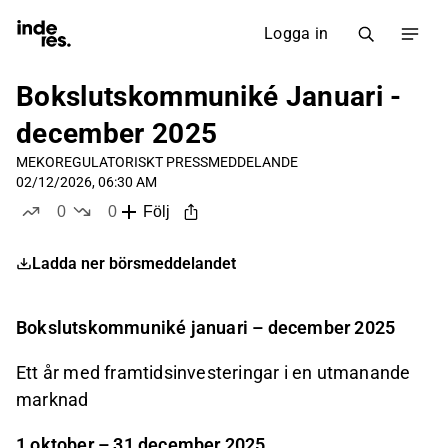
Logga in
Bokslutskommuniké Januari -
december 2025
MEKO
REGULATORISKT PRESSMEDDELANDE
02/12/2026, 06:30 AM
0
0
Följ
likes
dislikes
Ladda ner börsmeddelandet
Bokslutskommuniké januari – december 2025
Ett år med framtidsinvesteringar i en utmanande
marknad
1 oktober – 31 december 2025