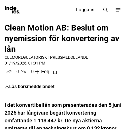
Logga in
Clean Motion AB: Beslut om
nyemission för konvertering av
lån
CLEMO
REGULATORISKT PRESSMEDDELANDE
01/19/2026, 01:01 PM
0
0
Följ
likes
dislikes
Läs börsmeddelandet
I det konvertibellån som presenterades den 5 juni
2025 har långivare begärt konvertering
omfattande 1 113 447 kr. De nya aktierna
emitteras till en teckningskurs om 0,132 kronor