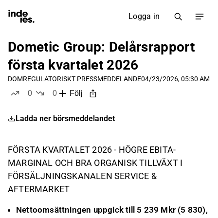
Logga in
Dometic Group: Delårsrapport
första kvartalet 2026
DOM
REGULATORISKT PRESSMEDDELANDE
04/23/2026, 05:30 AM
0
0
Följ
likes
dislikes
Ladda ner börsmeddelandet
FÖRSTA KVARTALET 2026 - HÖGRE EBITA-
MARGINAL OCH BRA ORGANISK TILLVÄXT I
FÖRSÄLJNINGSKANALEN SERVICE &
AFTERMARKET
Nettoomsättningen uppgick till 5 239 Mkr (5 830),