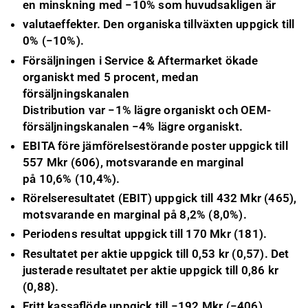
en minskning med −10% som huvudsakligen är
valutaeffekter. Den organiska tillväxten uppgick till
0% (−10%).
Försäljningen i Service & Aftermarket
ö
kade
organiskt med 5 procent, medan
försäljningskanalen
Distribution var
−
1% l
ä
gre organiskt och OEM
-
f
ö
rs
ä
ljningskanalen
−
4% lägre organiskt.
EBITA före jämförelsestörande poster uppgick till
557 Mkr (606), motsvarande en marginal
på 10,6% (10,4%).
Rörelseresultatet (EBIT) uppgick till 432 Mkr (465),
motsvarande en marginal på 8,2% (8,0%).
Periodens resultat uppgick till 170 Mkr (181).
Resultatet per aktie uppgick till 0,53 kr (0,57). Det
justerade resultatet per aktie uppgick till 0,86 kr
(0,88).
Fritt kassaflöde uppgick till −192 Mkr (−406).