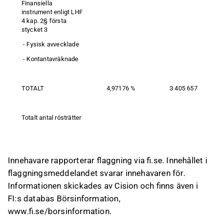
Finansiella 
instrument enligt LHF 
4 kap. 2§ första 
stycket 3
 - Fysisk avvecklade
 - Kontantavräknade
TOTALT
4,97176 %
3 405 657
Totalt antal rösträtter
Innehavare rapporterar flaggning via
fi.se
. Innehållet i
flaggningsmeddelandet svarar innehavaren för.
Informationen skickades av Cision och finns även i
FI:s databas Börsinformation,
www.fi.se/borsinformation
.