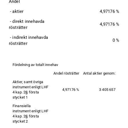
Andel
 - aktier
4,97176 %
 - direkt innehavda 
4,97176 %
rösträtter
 - indirekt innehavda 
0 %
rösträtter
Fördelning av totalt innehav
Andel rösträtter
Antal aktier genom:
Aktier, samt övriga 
instrument enligt LHF 
4,97176 %
3 405 657
4 kap. 2§ första 
stycket 1
Finansiella 
instrument enligt LHF 
4 kap. 2§ första 
stycket 2