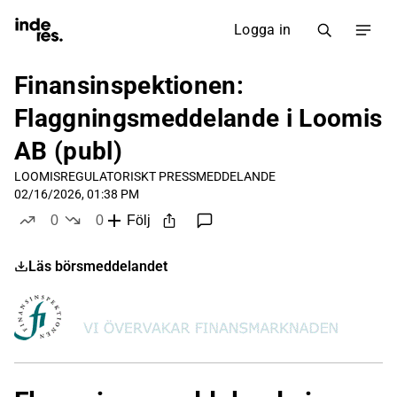
Logga in
Finansinspektionen:
Flaggningsmeddelande i Loomis
AB (publ)
LOOMIS
REGULATORISKT PRESSMEDDELANDE
02/16/2026, 01:38 PM
0
0
Följ
likes
dislikes
Läs börsmeddelandet