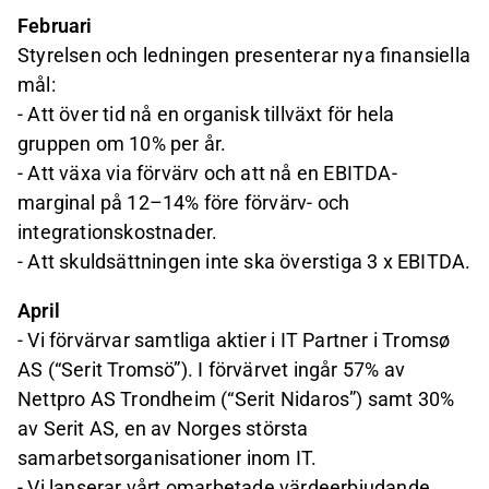
Februari
Styrelsen och ledningen presenterar nya finansiella
mål:
- Att över tid nå en organisk tillväxt för hela
gruppen om 10% per år.
- Att växa via förvärv och att nå en EBITDA-
marginal på 12–14% före förvärv- och
integrationskostnader.
- Att skuldsättningen inte ska överstiga 3 x EBITDA.
April
- Vi förvärvar samtliga aktier i IT Partner i Tromsø
AS (“Serit Tromsö”). I förvärvet ingår 57% av
Nettpro AS Trondheim (“Serit Nidaros”) samt 30%
av Serit AS, en av Norges största
samarbetsorganisationer inom IT.
- Vi lanserar vårt omarbetade värdeerbjudande