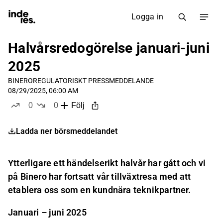
Logga in
Halvårsredogörelse januari-juni
2025
BINERO
REGULATORISKT PRESSMEDDELANDE
08/29/2025, 06:00 AM
0
0
Följ
likes
dislikes
Ladda ner börsmeddelandet
Ytterligare ett händelserikt halvår har gått och vi
på Binero har fortsatt vår tillväxtresa med att
etablera oss som en kundnära teknikpartner.
Januari – juni 2025