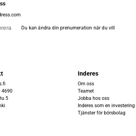
ess
rera
Du kan ändra din prenumeration när du vill
kt
Inderes
.fi
Om oss
9 4690
Teamet
tu 5
Jobba hos oss
nki
Inderes som en investering
Tjänster för börsbolag