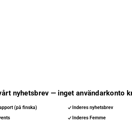
 vårt nyhetsbrev — inget användarkonto k
pport (på finska)
Inderes nyhetsbrev
vents
Inderes Femme