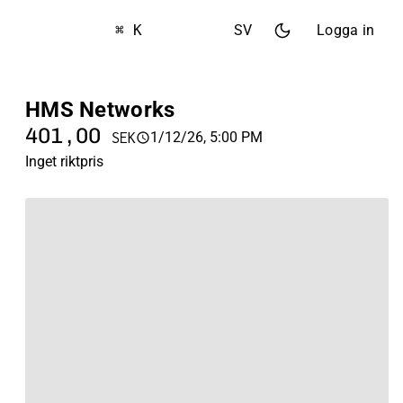
⌘ K
SV
Logga in
HMS Networks
401,00
1/12/26, 5:00 PM
SEK
Inget riktpris