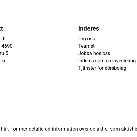
kt
Inderes
.fi
Om oss
9 4690
Teamet
tu 5
Jobba hos oss
nki
Inderes som en investering
Tjänster för börsbolag
s
här
. För mer detaljerad information över de aktier som aktivt