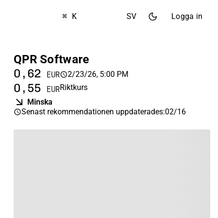
⌘ K
SV
Logga in
QPR Software
0,62
2/23/26, 5:00 PM
EUR
0,55
Riktkurs
EUR
Minska
Senast rekommendationen uppdaterades
:
02/16