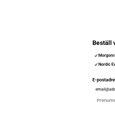
Beställ
Morgonra
Nordic E
E-postadr
Prenume