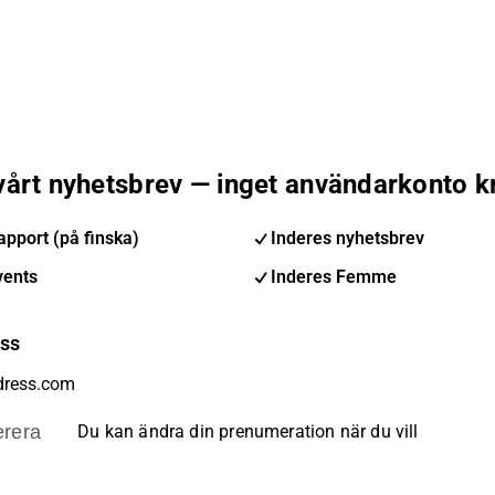
 vårt nyhetsbrev — inget användarkonto k
pport (på finska)
Inderes nyhetsbrev
vents
Inderes Femme
ess
rera
Du kan ändra din prenumeration när du vill