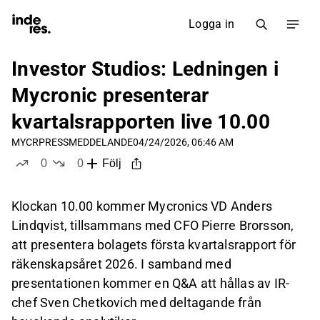
Logga in
Investor Studios: Ledningen i
Mycronic presenterar
kvartalsrapporten live 10.00
MYCR
PRESSMEDDELANDE
04/24/2026, 06:46 AM
0
0
Följ
likes
dislikes
Klockan 10.00 kommer Mycronics VD Anders
Lindqvist, tillsammans med CFO Pierre Brorsson,
att presentera bolagets första kvartalsrapport för
räkenskapsåret 2026. I samband med
presentationen kommer en Q&A att hållas av IR-
chef Sven Chetkovich med deltagande från