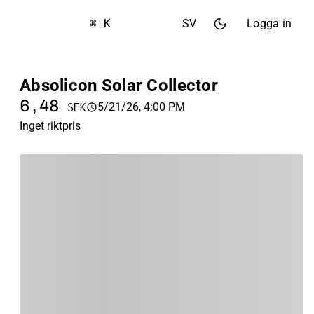
⌘ K
SV
Logga in
Absolicon Solar Collector
6,48
5/21/26, 4:00 PM
SEK
Inget riktpris