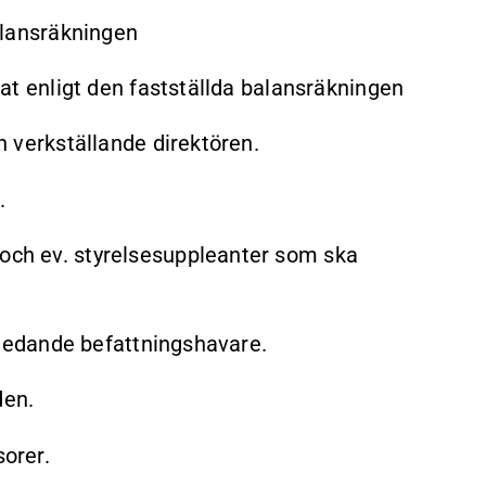
lansräkningen
t enligt den fastställda balansräkningen
verkställande direktören.
.
 och ev. styrelsesuppleanter som ska
ll ledande befattningshavare.
den.
sorer.