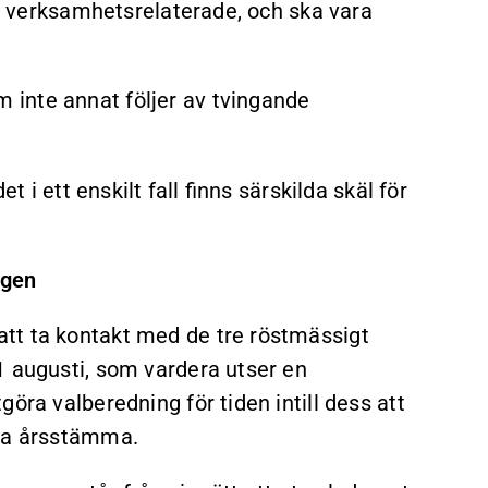
ler verksamhetsrelaterade, och ska vara
inte annat följer av tvingande
t i ett enskilt fall finns särskilda skäl för
ngen
tt ta kontakt med de tre röstmässigt
1 augusti, som vardera utser en
öra valberedning för tiden intill dess att
sta årsstämma.