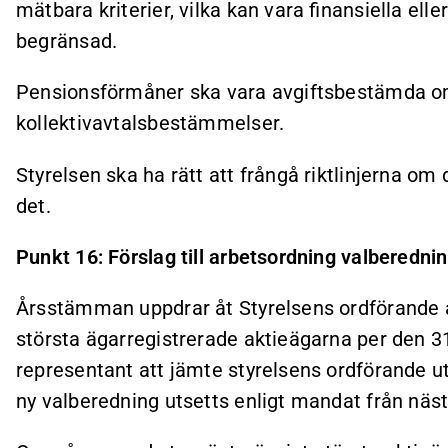
mätbara kriterier, vilka kan vara finansiella el
begränsad.
Pensionsförmåner ska vara avgiftsbestämda om 
kollektivavtalsbestämmelser.
Styrelsen ska ha rätt att frångå riktlinjerna om de
det.
Punkt 16: Förslag till arbetsordning valberedni
Årsstämman uppdrar åt Styrelsens ordförande a
största ägarregistrerade aktieägarna per den 3
representant att jämte styrelsens ordförande utg
ny valberedning utsetts enligt mandat från nä