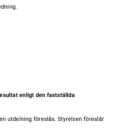
edning.
sultat enligt den fastställda
gen utdelning föreslås. Styrelsen föreslår