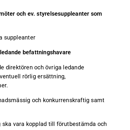
amöter och ev. styrelsesuppleanter som
a suppleanter
ill ledande befattningshavare
nde direktören och övriga ledande
entuell rörlig ersättning,
er.
adsmässig och konkurrenskraftig samt
g ska vara kopplad till förutbestämda och