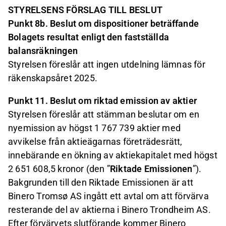
STYRELSENS FÖRSLAG TILL BESLUT
Punkt 8b. Beslut om dispositioner beträffande
Bolagets resultat enligt den fastställda
balansräkningen
Styrelsen föreslår att ingen utdelning lämnas för
räkenskapsåret 2025.
Punkt 11. Beslut om riktad emission av aktier
Styrelsen föreslår att stämman beslutar om en
nyemission av högst 1 767 739 aktier med
avvikelse från aktieägarnas företrädesrätt,
innebärande en ökning av aktiekapitalet med högst
2 651 608,5 kronor (den ”
Riktade Emissionen
”).
Bakgrunden till den Riktade Emissionen är att
Binero Tromsø AS ingått ett avtal om att förvärva
resterande del av aktierna i Binero Trondheim AS.
Efter förvärvets slutförande kommer Binero