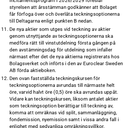
Incitamentsprogram I 2026/2029 föreslår
styrelsen att årsstämman godkänner att Bolaget
får förfoga över och överlåta teckningsoptionerna
till Deltagarna enligt punkten B nedan.
De nya aktier som utges vid teckning av aktier
genom utnyttjande av teckningsoptionerna ska
medföra rätt till vinstutdelning första gången på
den avstämningsdag för utdelning som infaller
närmast efter det de nya aktierna registrerats hos
Bolagsverket och införts i den av Euroclear Sweden
AB förda aktieboken.
Den ovan fastställda teckningskursen för
teckningsoptionerna avrundas till närmaste helt
öre, varvid halvt öre (0,5) öre ska avrundas uppåt.
Vidare kan teckningskursen, liksom antalet aktier
som teckningsoption berättigar till teckning av,
komma att omräknas vid split, sammanläggning,
fondemission, nyemission samt i vissa andra fall i
enlighet med sedvanliga omräkningsvillkor.