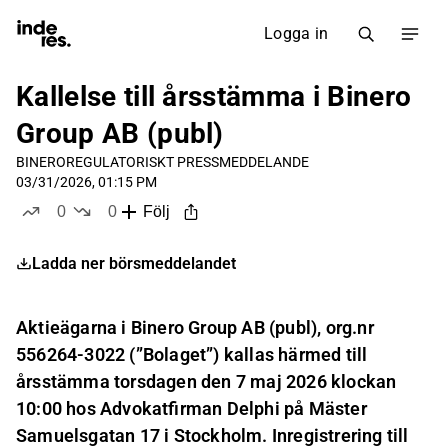
Logga in
Kallelse till årsstämma i Binero
Group AB (publ)
BINERO
REGULATORISKT PRESSMEDDELANDE
03/31/2026, 01:15 PM
0
0
Följ
likes
dislikes
Ladda ner börsmeddelandet
Aktieägarna i Binero Group AB (publ), org.nr
556264-3022 (”Bolaget”) kallas härmed till
årsstämma torsdagen den 7 maj 2026 klockan
10:00 hos Advokatfirman Delphi på Mäster
Samuelsgatan 17 i Stockholm. Inregistrering till