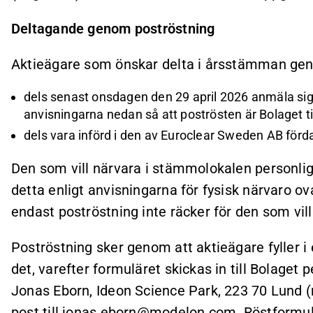
Deltagande genom poströstning
Aktieägare som önskar delta i årsstämman gen
dels senast onsdagen den 29 april 2026 anmäla sig
anvisningarna nedan så att poströsten är Bolaget t
dels vara införd i den av Euroclear Sweden AB för
Den som vill närvara i stämmolokalen personl
detta enligt anvisningarna för fysisk närvaro 
endast poströstning inte räcker för den som vil
Poströstning sker genom att aktieägare fyller i 
det, varefter formuläret skickas in till Bolaget 
Jonas Eborn, Ideon Science Park, 223 70 Lund (
post till
jonas.eborn@modelon.com
. Röstformul