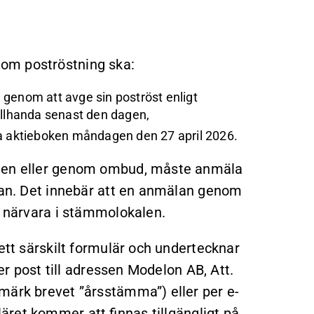
om poströstning ska:
 genom att avge sin poströst enligt
illhanda senast den dagen,
da aktieboken måndagen den 27 april 2026.
igen eller genom ombud, måste anmäla
ovan. Det innebär att en anmälan genom
l närvara i stämmolokalen.
ett särskilt formulär och undertecknar
per post till adressen Modelon AB, Att.
märk brevet ”årsstämma”) eller per e-
äret kommer att finnas tillgängligt på