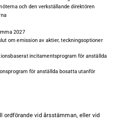
möterna och den verkställande direktören
rna
sstämma 2027
lut om emission av aktier, teckningsoptioner
optionsbaserat incitamentsprogram för anställda
tionsprogram för anställda bosatta utanför
ill ordförande vid årsstämman, eller vid