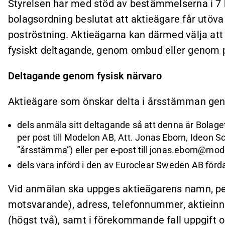
Styrelsen har med stöd av bestämmelserna i 7 
bolagsordning beslutat att aktieägare får utö
poströstning. Aktieägarna kan därmed välja at
fysiskt deltagande, genom ombud eller genom p
Deltagande genom fysisk närvaro
Aktieägare som önskar delta i årsstämman gen
dels anmäla sitt deltagande så att denna är Bolage
per post till Modelon AB, Att. Jonas Eborn, Ideon 
”årsstämma”) eller per e-post till
jonas.eborn@mod
dels vara införd i den av Euroclear Sweden AB för
Vid anmälan ska uppges aktieägarens namn, per
motsvarande), adress, telefonnummer, aktieinn
(högst två), samt i förekommande fall uppgift o