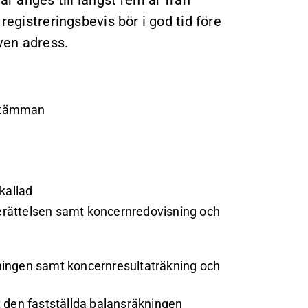
registreringsbevis bör i god tid före
ven adress.
 stämman
kallad
erättelsen samt koncernredovisning och
kningen samt koncernresultaträkning och
t den fastställda balansräkningen