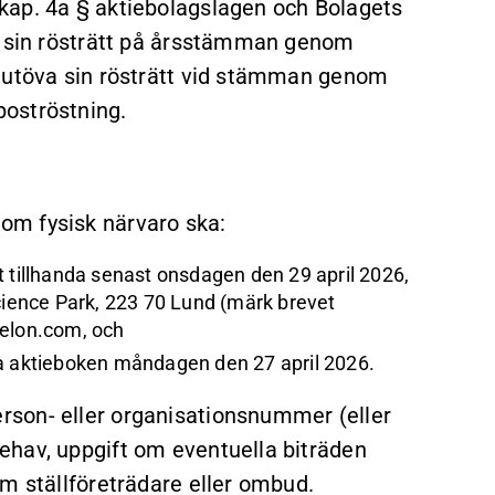
kap. 4a § aktiebolagslagen och Bolagets
va sin rösträtt på årsstämman genom
t utöva sin rösträtt vid stämman genom
oströstning.
om fysisk närvaro ska:
t tillhanda senast onsdagen den 29 april 2026,
Science Park, 223 70 Lund (märk brevet
elon.com
, och
da aktieboken måndagen den 27 april 2026.
son- eller organisationsnummer (eller
ehav, uppgift om eventuella biträden
m ställföreträdare eller ombud.