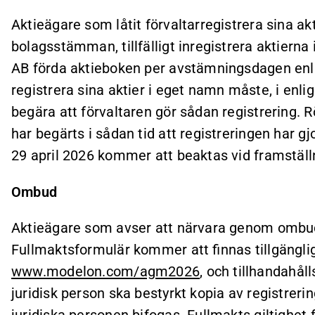
Aktieägare som låtit förvaltarregistrera sina akti
bolagsstämman, tillfälligt inregistrera aktiern
AB förda aktieboken per avstämningsdagen enl
registrera sina aktier i eget namn måste, i enli
begära att förvaltaren gör sådan registrering. 
har begärts i sådan tid att registreringen har 
29 april 2026 kommer att beaktas vid framställ
Ombud
Aktieägare som avser att närvara genom ombud
Fullmaktsformulär kommer att finnas tillgängli
www.modelon.com/agm2026
, och tillhandahål
juridisk person ska bestyrkt kopia av registrer
juridiska personen bifogas. Fullmakts giltighet f