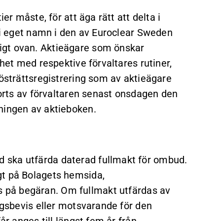
er måste, för att äga rätt att delta i
a i eget namn i den av Euroclear Sweden
igt ovan. Aktieägare som önskar
ghet med respektive förvaltares rutiner,
Rösträttsregistrering som av aktieägare
gjorts av förvaltaren senast onsdagen den
ningen av aktieboken.
 ska utfärda daterad fullmakt för ombud.
gt på Bolagets hemsida,
ls på begäran. Om fullmakt utfärdas av
ingsbevis eller motsvarande för den
år anges till längst fem år från