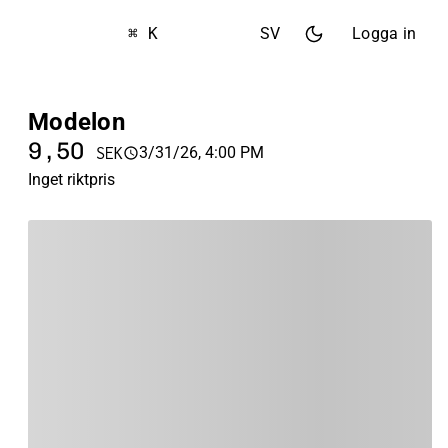
⌘ K
SV
Logga in
Modelon
9,50
3/31/26, 4:00 PM
SEK
Inget riktpris