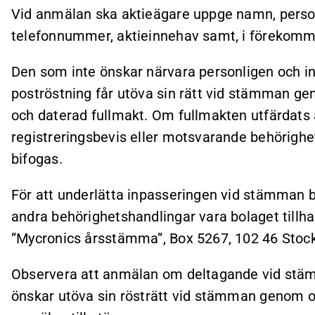
Vid anmälan ska aktieägare uppge namn, perso
telefonnummer, aktieinnehav samt, i förekomman
Den som inte önskar närvara personligen och in
poströstning får utöva sin rätt vid stämman g
och daterad fullmakt. Om fullmakten utfärdats 
registreringsbevis eller motsvarande behörighe
bifogas.
För att underlätta inpasseringen vid stämman bö
andra behörighetshandlingar vara bolaget till
”Mycronics årsstämma”, Box 5267, 102 46 Stoc
Observera att anmälan om deltagande vid stä
önskar utöva sin rösträtt vid stämman genom o