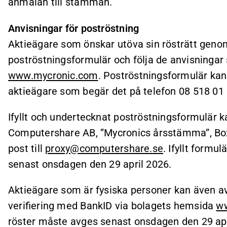
anmälan till stämman.
Anvisningar för poströstning
Aktieägare som önskar utöva sin rösträtt geno
poströstningsformulär och följa de anvisningar
www.mycronic.com
. Poströstningsformulär kan 
aktieägare som begär det på telefon 08 518 01 5
Ifyllt och undertecknat poströstningsformulär k
Computershare AB, ”Mycronics årsstämma”, Box
post till
proxy@computershare.se
. Ifyllt formu
senast onsdagen den 29 april 2026.
Aktieägare som är fysiska personer kan även a
verifiering med BankID via bolagets hemsida
w
röster måste avges senast onsdagen den 29 apr