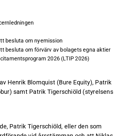
koncernledningen
 att besluta om nyemission
att besluta om förvärv av bolagets egna aktier
t incitamentsprogram 2026 (LTIP 2026)
v Henrik Blomquist (Bure Equity), Patrik
ur) samt Patrik Tigerschiöld (styrelsens
de, Patrik Tigerschiöld, eller den som
l ordförande vid årsstämman och att Niklas