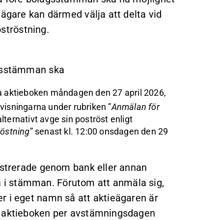
eägare kan därmed välja att delta vid
ströstning.
årsstämman ska
da aktieboken måndagen den 27 april 2026,
anvisningarna under rubriken ”
Anmälan för
alternativt avge sin poströst enligt
röstning
” senast kl. 12:00 onsdagen den 29
gistrerade genom bank eller annan
lta i stämman. Förutom att anmäla sig,
r i eget namn så att aktieägaren är
a aktieboken per avstämningsdagen