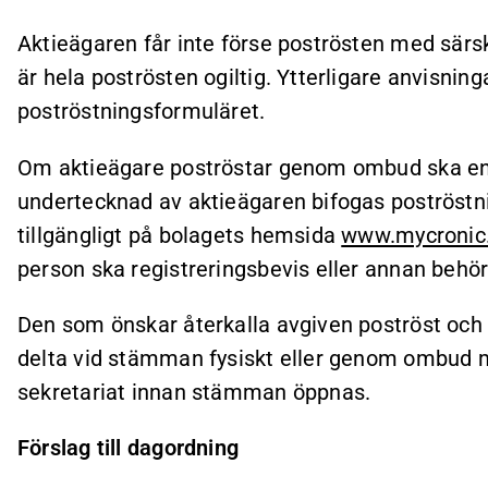
Aktieägaren får inte förse poströsten med särski
är hela poströsten ogiltig. Ytterligare anvisninga
poströstningsformuläret.
Om aktieägare poströstar genom ombud ska en s
undertecknad av aktieägaren bifogas poströstn
tillgängligt på bolagets hemsida
www.mycronic
person ska registreringsbevis eller annan behö
Den som önskar återkalla avgiven poströst och i
delta vid stämman fysiskt eller genom ombud 
sekretariat innan stämman öppnas.
Förslag till dagordning