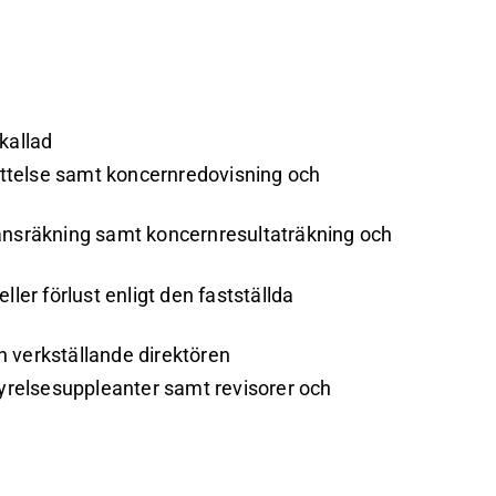
kallad
ttelse samt koncernredovisning och
lansräkning samt koncernresultaträkning och
ler förlust enligt den fastställda
h verkställande direktören
relsesuppleanter samt revisorer och