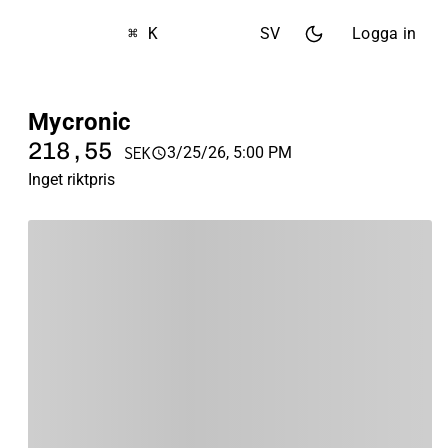
⌘ K
SV
Logga in
Mycronic
218,55
3/25/26, 5:00 PM
SEK
Inget riktpris