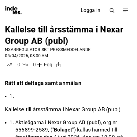
Logga in
Kallelse till årsstämma i Nexar
Group AB (publ)
NXAR
REGULATORISKT PRESSMEDDELANDE
05/04/2026, 08:00 AM
0
0
Följ
likes
dislikes
Rätt att deltaga samt anmälan
Kallelse till årsstämma i Nexar Group AB (publ)
Aktieägarna i Nexar Group AB (publ), org.nr
556899-2589, ("
Bolaget
") kallas härmed till