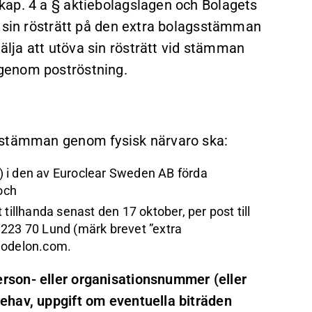
kap. 4 a § aktiebolagslagen och Bolagets
a sin rösträtt på den extra bolagsstämman
lja att utöva sin rösträtt vid stämman
genom poströstning.
gsstämman genom fysisk närvaro ska:
ad) i den av Euroclear Sweden AB förda
och
tillhanda senast den 17 oktober, per post till
 223 70 Lund (märk brevet ”extra
odelon.com
.
son- eller organisationsnummer (eller
ehav, uppgift om eventuella biträden