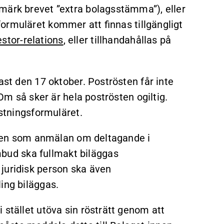
märk brevet ”extra bolagsstämma”), eller
formuläret kommer att finnas tillgängligt
tor-relations
, eller tillhandahållas på
ast den 17 oktober. Poströsten får inte
 Om så sker är hela poströsten ogiltig.
östningsformuläret.
 även som anmälan om deltagande i
ud ska fullmakt biläggas
juridisk person ska även
ing biläggas.
 stället utöva sin rösträtt genom att