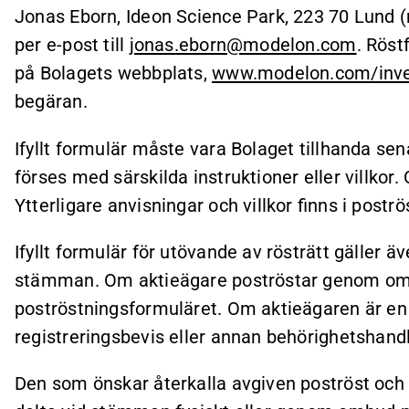
Jonas Eborn, Ideon Science Park, 223 70 Lund (
per e-post till
jonas.eborn@modelon.com
. Röst
på Bolagets webbplats,
www.modelon.com/inves
begäran.
Ifyllt formulär måste vara Bolaget tillhanda sen
förses med särskilda instruktioner eller villkor.
Ytterligare anvisningar och villkor finns i postr
Ifyllt formulär för utövande av rösträtt gäller
stämman. Om aktieägare poströstar genom omb
poströstningsformuläret. Om aktieägaren är en 
registreringsbevis eller annan behörighetshandl
Den som önskar återkalla avgiven poströst och i