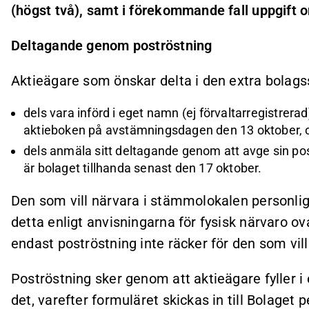
(högst två), samt i förekommande fall uppgift o
Deltagande genom poströstning
Aktieägare som önskar delta i den extra bola
dels vara införd i eget namn (ej förvaltarregistrer
aktieboken på avstämningsdagen den 13 oktober, 
dels anmäla sitt deltagande genom att avge sin pos
är bolaget tillhanda senast den 17 oktober.
Den som vill närvara i stämmolokalen personl
detta enligt anvisningarna för fysisk närvaro 
endast poströstning inte räcker för den som vil
Poströstning sker genom att aktieägare fyller i 
det, varefter formuläret skickas in till Bolaget 