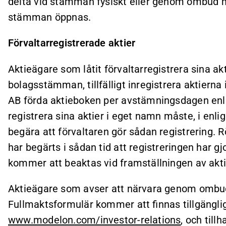
delta vid stämman fysiskt eller genom ombud m
stämman öppnas.
Förvaltarregistrerade aktier
Aktieägare som låtit förvaltarregistrera sina akti
bolagsstämman, tillfälligt inregistrera aktiern
AB förda aktieboken per avstämningsdagen enl
registrera sina aktier i eget namn måste, i enli
begära att förvaltaren gör sådan registrering. 
har begärts i sådan tid att registreringen har g
kommer att beaktas vid framställningen av akt
Aktieägare som avser att närvara genom ombud
Fullmaktsformulär kommer att finnas tillgängli
www.modelon.com/investor-relations
, och til