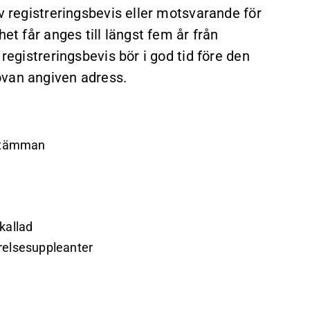
v registreringsbevis eller motsvarande för
et får anges till längst fem år från
registreringsbevis bör i god tid före den
ovan angiven adress.
 stämman
kallad
yrelsesuppleanter