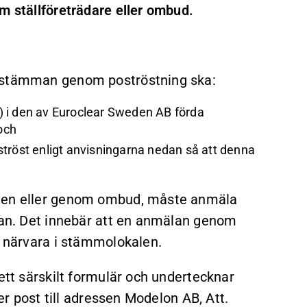
m ställföreträdare eller ombud.
gsstämman genom poströstning ska:
ad) i den av Euroclear Sweden AB förda
och
tröst enligt anvisningarna nedan så att denna
igen eller genom ombud, måste anmäla
ovan. Det innebär att en anmälan genom
l närvara i stämmolokalen.
ett särskilt formulär och undertecknar
per post till adressen Modelon AB, Att.