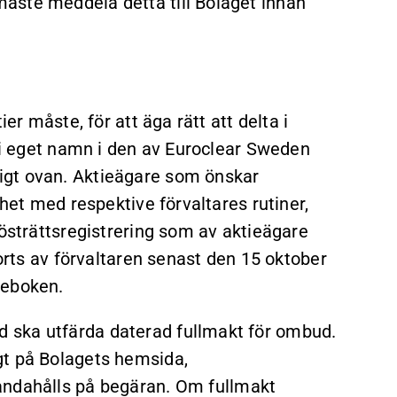
åste meddela detta till Bolaget innan
er måste, för att äga rätt att delta i
a i eget namn i den av Euroclear Sweden
igt ovan. Aktieägare som önskar
ghet med respektive förvaltares rutiner,
Rösträttsregistrering som av aktieägare
jorts av förvaltaren senast den 15 oktober
ieboken.
 ska utfärda daterad fullmakt för ombud.
gt på Bolagets hemsida,
lhandahålls på begäran. Om fullmakt