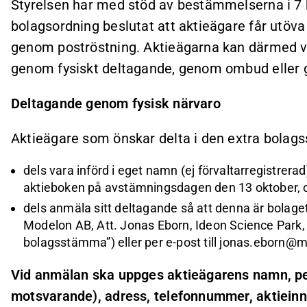
Styrelsen har med stöd av bestämmelserna i 7 
bolagsordning beslutat att aktieägare får utöv
genom poströstning. Aktieägarna kan därmed vä
genom fysiskt deltagande, genom ombud eller 
Deltagande genom fysisk närvaro
Aktieägare som önskar delta i den extra bola
dels vara införd i eget namn (ej förvaltarregistrer
aktieboken på avstämningsdagen den 13 oktober, 
dels anmäla sitt deltagande så att denna är bolaget 
Modelon AB, Att. Jonas Eborn, Ideon Science Park,
bolagsstämma”) eller per e-post till
jonas.eborn@m
Vid anmälan ska uppges aktieägarens namn, per
motsvarande), adress, telefonnummer, aktieinn