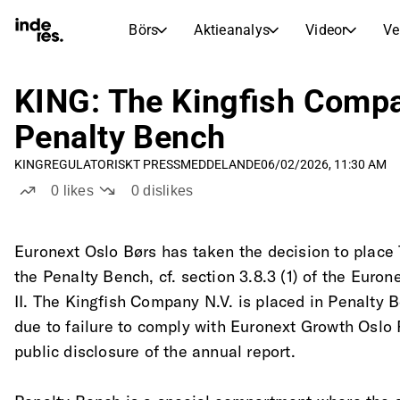
Börs
Aktieanalys
Videor
Ve
AKTIEMARKNADER
AKTIEFORSKNING
inderesTV
Aktiejämförelse
KING: The Kingfish Compan
Börs
Aktieanalys
Videohub för aktieanalys, forskning och expertkommentarer
Jämför nyckeltal och utveckling för flera aktier
Penalty Bench
Realtidskurser, index och marknadsutveckling
Expertaktieanalys och rekommendationer
Transkriptioner
Earnings Season
KING
REGULATORISKT PRESSMEDDELANDE
06/02/2026, 11:30 AM
Morgonrapport
Artiklar
Fullständiga utskrifter av resultatsamtal och investerarmöten
Compare EPS estimates to reported results
0
likes
0
dislikes
Nyheter, insikter och marknadskommentarer
Daglig marknadssammanfattning och nattens viktigaste händelser
Insideraffärer
Börskalender
Portfölj
Följ köp- och säljaktivitet hos företagsinsiders
Inderes modellportfölj
Kommande resultat, noteringar och företagshändelser
Euronext Oslo Børs has taken the decision to place
Virtuell analytikerchatt
the Penalty Bench, cf. section 3.8.3 (1) of the Eur
Utdelningskalender
Femme
Ställ frågor och få AI-drivna investeringsinsikter direkt
II. The Kingfish Company N.V. is placed in Penalty 
Kommande och tidigare utdelningar
Bryter barriärer och bygger självförtroende inom investeringar
Compound Interest Calculator
due to failure to comply with Euronext Growth Oslo R
See how your savings grow with the power of compound interest.
public disclosure of the annual report. 