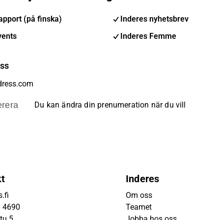
pport (på finska)
Inderes nyhetsbrev
vents
Inderes Femme
ess
rera
Du kan ändra din prenumeration när du vill
kt
Inderes
.fi
Om oss
9 4690
Teamet
tu 5
Jobba hos oss