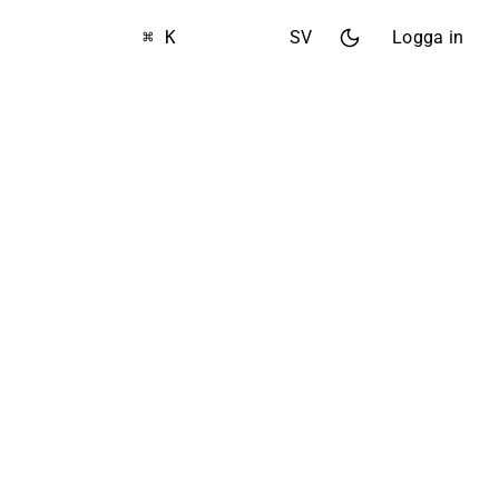
⌘ K
SV
Logga in