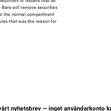
curities of issuers that do
 Børs will remove securities
 to the normal compartment
ules that was the reason for
 vårt nyhetsbrev — inget användarkonto k