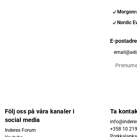
Morgonra
Nordic E
E-postadr
Prenume
Följ oss på våra kanaler i
Ta konta
social media
info@inderes
+358 10 21
Inderes Forum
Porkkalanka