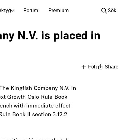
rktyg
Forum
Premium
Sök
BOLAG
LÄR DIG OM INVESTERINGAR
y N.V. is placed in
Bolag
Analysskola
Lär dig läsa och förstå aktieanalys
Bläddra och filtrera hela listan över noterade bolag
Upptäck
Investeringsskola
Inspiration till din nästa investering
Guider och lektioner för att öka din investeringskunskap
Share
Följ
Börsnoteringar
Portföljinnehavare
Investeringskunskap för alla nivåer, från första stegen till avancerade portföljstrategier.
Nya noteringar och kommande börsintroduktioner
 The Kingfish Company N.V. in
onext Growth Oslo Rule Book
Årsstämmor
Bench with immediate effect
Datum för årsstämmor och aktieägarinformation
ule Book II section 3.12.2