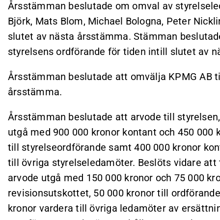
Årsstämman beslutade om omval av styrelseled
Björk, Mats Blom, Michael Bologna, Peter Nickli
slutet av nästa årsstämma. Stämman beslutade
styrelsens ordförande för tiden intill slutet av
Årsstämman beslutade att omvälja KPMG AB till r
årsstämma.
Årsstämman beslutade att arvode till styrelsen,
utgå med 900 000 kronor kontant och 450 000 kr
till styrelseordförande samt 400 000 kronor kon
till övriga styrelseledamöter. Beslöts vidare att
arvode utgå med 150 000 kronor och 75 000 kron
revisionsutskottet, 50 000 kronor till ordförand
kronor vardera till övriga ledamöter av ersättn