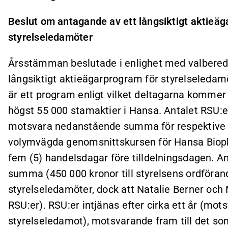
Beslut om antagande av ett långsiktigt aktieä
styrelseledamöter
Årsstämman beslutade i enlighet med valberedn
långsiktigt aktieägarprogram för styrelseledamö
är ett program enligt vilket deltagarna kommer at
högst 55 000 stamaktier i Hansa. Antalet RSU:er
motsvara nedanstående summa för respektive 
volymvägda genomsnittskursen för Hansa Biop
fem (5) handelsdagar före tilldelningsdagen. A
summa (450 000 kronor till styrelsens ordförand
styrelseledamöter, dock att Natalie Berner och 
RSU:er). RSU:er intjänas efter cirka ett år (m
styrelseledamot), motsvarande fram till det som 