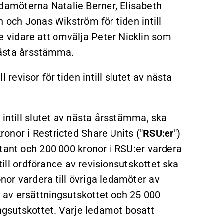
amöterna Natalie Berner, Elisabeth
n och Jonas Wikström för tiden intill
 vidare att omvälja Peter Nicklin som
 nästa årsstämma.
evisor för tiden intill slutet av nästa
 intill slutet av nästa årsstämma, ska
onor i Restricted Share Units ("
RSU:er
")
tant och 200 000 kronor i RSU:er vardera
 till ordförande av revisionsutskottet ska
or vardera till övriga ledamöter av
e av ersättningsutskottet och 25 000
ingsutskottet. Varje ledamot bosatt