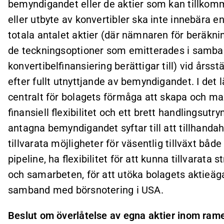
bemyndigandet eller de aktier som kan tillkomm
eller utbyte av konvertibler ska inte innebära 
totala antalet aktier (där nämnaren för beräkn
de teckningsoptioner som emitterades i samb
konvertibelfinansiering berättigar till) vid å
efter fullt utnyttjande av bemyndigandet. I det 
centralt för bolagets förmåga att skapa och max
finansiell flexibilitet och ett brett handlingsutr
antagna bemyndigandet syftar till att tillhandah
tillvarata möjligheter för väsentlig tillväxt bå
pipeline, ha flexibilitet för att kunna tillvarat
och samarbeten, för att utöka bolagets aktieäga
samband med börsnotering i USA.
Beslut om överlåtelse av egna aktier inom rame