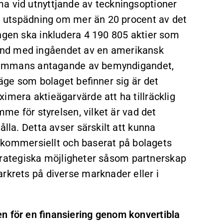
a vid utnyttjande av teckningsoptioner
en utspädning om mer än 20 procent av det
ingen ska inkludera 4 190 805 aktier som
and med ingåendet av en amerikansk
rsstämmans antagande av bemyndigandet,
läge som bolaget befinner sig är det
imera aktieägarvärde att ha tillräcklig
ymme för styrelsen, vilket är vad det
ålla. Detta avser särskilt att kunna
de kommersiellt och baserat på bolagets
a strategiska möjligheter såsom partnerskap
rkrets på diverse marknader eller i
n för en finansiering genom konvertibla