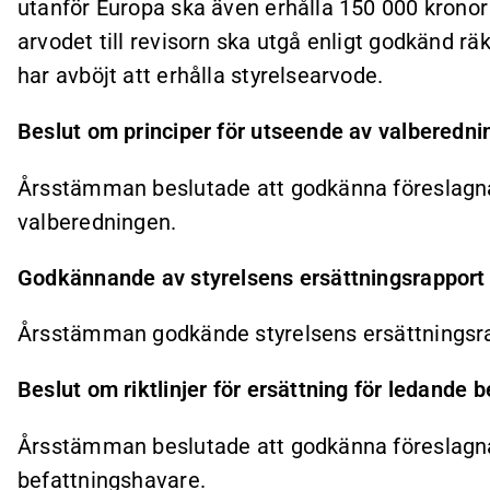
utanför Europa ska även erhålla 150 000 kronor 
arvodet till revisorn ska utgå enligt godkänd r
har avböjt att erhålla styrelsearvode.
Beslut om principer för utseende av valberedni
Årsstämman beslutade att godkänna föreslagna
valberedningen.
Godkännande av styrelsens ersättningsrapport
Årsstämman godkände styrelsens ersättningsr
Beslut om riktlinjer för ersättning för ledande 
Årsstämman beslutade att godkänna föreslagna r
befattningshavare.