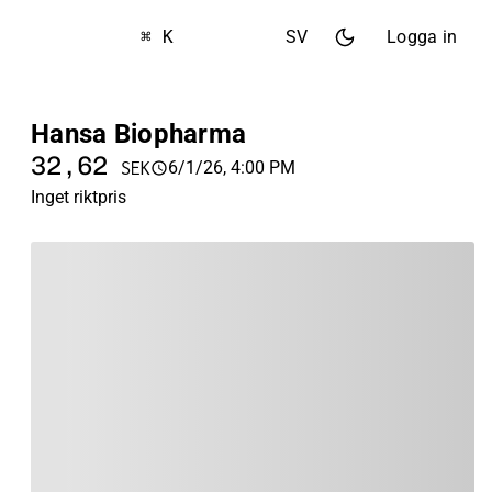
⌘ K
SV
Logga in
Hansa Biopharma
32,62
6/1/26, 4:00 PM
SEK
Inget riktpris