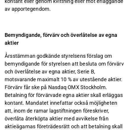
kontant eller genom kvittning eller mot erläggande
av apportegendom.
Bemyndigande,
förvärv
och
överlåtelse
av
egna
aktier
Årsstämman godkände styrelsens förslag om
bemyndigande för styrelsen att besluta om förvärv
och överlåtelse
av
egna
aktier,
Serie
B,
motsvarande
maximalt
10
%
av
utestående
aktier.
Förvärv
får
ske på Nasdaq OMX Stockholm.
Betalning för förvärvade egna aktier skall erläggas
kontant. Mandatet innefattar också möjligheten
att, inom de ramar lagstiftningen föreskriver,
överlåta återköpta aktier med avvikelse från
aktieägarnas företrädesrätt och att betalning skall