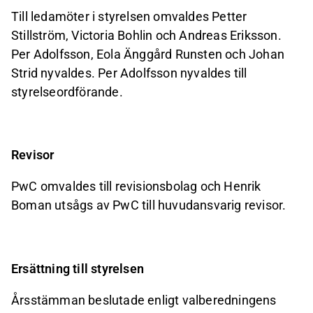
Till
ledamöter
i
styrelsen
omvaldes
Petter
Stillström,
Victoria
Bohlin
och
Andreas
Eriksson.
Per Adolfsson, Eola Änggård Runsten och Johan
Strid nyvaldes. Per Adolfsson nyvaldes till
styrelseordförande.
Revisor
PwC
omvaldes
till
revisionsbolag
och
Henrik
Boman
utsågs
av
PwC
till
huvudansvarig
revisor.
Ersättning
till
styrelsen
Årsstämman beslutade enligt valberedningens