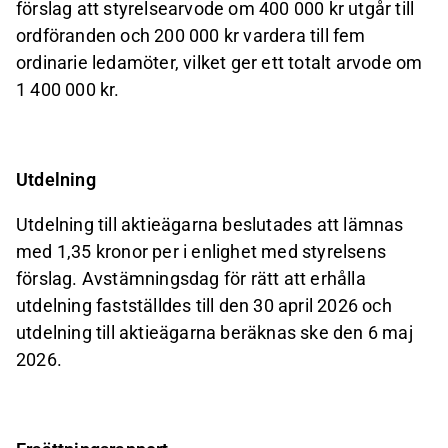
förslag att styrelsearvode om 400 000 kr utgår till
ordföranden
och
200
000
kr
vardera
till fem
ordinarie
ledamöter,
vilket
ger
ett
totalt
arvode
om
1
400 000 kr.
Utdelning
Utdelning
till
aktieägarna
beslutades
att
lämnas
med 1,35
kronor
per
i
enlighet
med
styrelsens
förslag. Avstämningsdag för rätt att erhålla
utdelning fastställdes till den 30 april 2026 och
utdelning till aktieägarna beräknas ske den 6 maj
2026.