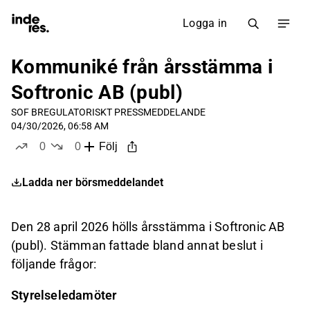
Logga in
Kommuniké från årsstämma i
Softronic AB (publ)
SOF B
REGULATORISKT PRESSMEDDELANDE
04/30/2026, 06:58 AM
0
0
Följ
likes
dislikes
Ladda ner börsmeddelandet
Den 28 april 2026 hölls årsstämma i Softronic AB
(publ). Stämman fattade bland annat beslut i
följande frågor:
Styrelseledamöter