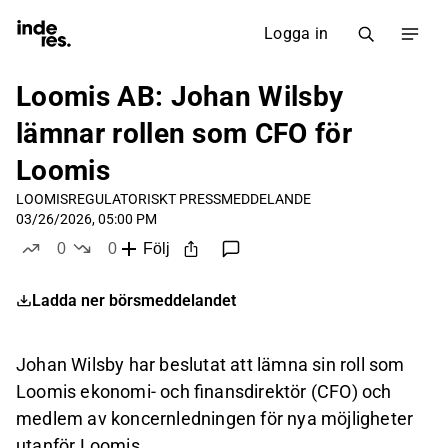
Logga in
Loomis AB: Johan Wilsby
lämnar rollen som CFO för
Loomis
LOOMIS
REGULATORISKT PRESSMEDDELANDE
03/26/2026, 05:00 PM
0
0
Följ
likes
dislikes
Ladda ner börsmeddelandet
Johan Wilsby har beslutat att lämna sin roll som
Loomis ekonomi- och finansdirektör (CFO) och
medlem av koncernledningen för nya möjligheter
utanför Loomis.