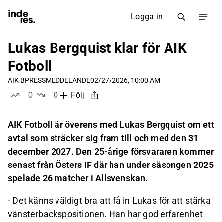
Logga in
Lukas Bergquist klar för AIK
Fotboll
AIK B
PRESSMEDDELANDE
02/27/2026, 10:00 AM
0
0
Följ
likes
dislikes
AIK Fotboll är överens med Lukas Bergquist om ett
avtal som sträcker sig fram till och med den 31
december 2027. Den 25-årige försvararen kommer
senast från Östers IF där han under säsongen 2025
spelade 26 matcher i Allsvenskan.
-
Det känns väldigt bra att få in Lukas för att stärka
vänsterbackspositionen. Han har god erfarenhet