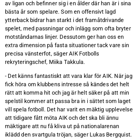
av ligan och befinner sig i en ålder där han är i sina
bästa år som spelare. Som en offensivt lagd
ytterback bidrar han starkt i det framåtdrivande
spelet, med passningar och inlägg som ofta bryter
motståndarnas linjer. Dessutom ger han oss en
extra dimension på fasta situationer tack vare sin
precisa vänsterfot
, säger AIK Fotbolls
rekryteringschef, Miika Takkula.
-
Det känns fantastiskt att vara klar för AIK. När jag
fick höra om klubbens intresse så kändes det helt
rätt att komma hit och jag är helt säker på att min
spelstil kommer att passa bra in i sättet som laget
vill spela fotboll. Det har varit en mäktig upplevelse
att tidigare fått möta AIK och det ska bli ännu
mäktigare att nu få kliva ut på nationalarenan
iklädd den svartgula tröjan
,
säger Lukas Bergquist.