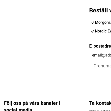
Beställ
Morgonra
Nordic E
E-postadr
Prenume
Följ oss på våra kanaler i
Ta konta
social media