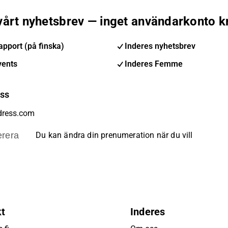
 vårt nyhetsbrev — inget användarkonto k
pport (på finska)
Inderes nyhetsbrev
vents
Inderes Femme
ess
rera
Du kan ändra din prenumeration när du vill
kt
Inderes