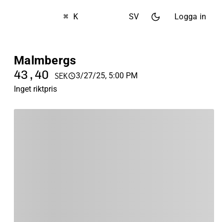
⌘ K
SV
Logga in
Malmbergs
43,40
3/27/25, 5:00 PM
SEK
Inget riktpris