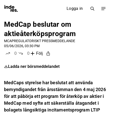
Logga in
MedCap beslutar om
aktieåterköpsprogram
MCAP
REGULATORISKT PRESSMEDDELANDE
05/06/2026, 03:30 PM
0
0
Följ
likes
dislikes
Ladda ner börsmeddelandet
MedCaps styrelse har beslutat att använda
bemyndigandet från årsstämman den 4 maj 2026
för att påbörja ett program för återköp av aktier i
MedCap med syfte att säkerställa åtagandet i
bolagets långsiktiga incitamentsprogram LTIP