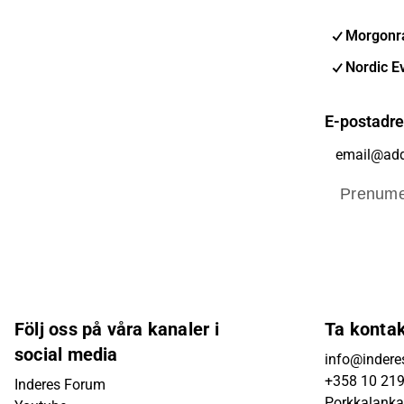
Morgonra
Nordic E
E-postadr
Prenume
Följ oss på våra kanaler i
Ta konta
social media
info@inderes
+358 10 21
Inderes Forum
Porkkalanka