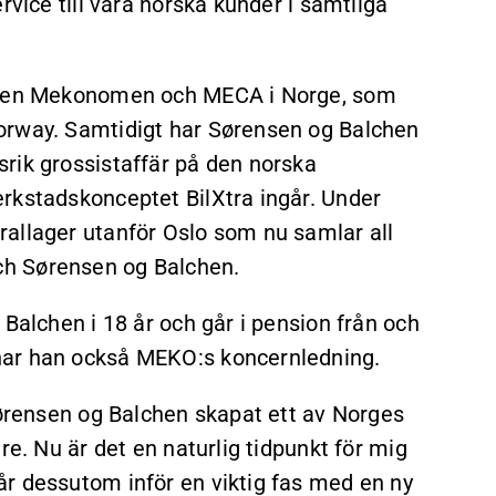
rvice till våra norska kunder i samtliga
epten Mekonomen och MECA i Norge, som
orway. Samtidigt har Sørensen og Balchen
rik grossistaffär på den norska
rkstadskonceptet BilXtra ingår. Under
allager utanför Oslo som nu samlar all
ch Sørensen og Balchen.
 Balchen i 18 år och går i pension från och
nar han också MEKO:s koncernledning.
Sørensen og Balchen skapat ett av Norges
re. Nu är det en naturlig tidpunkt för mig
r dessutom inför en viktig fas med en ny