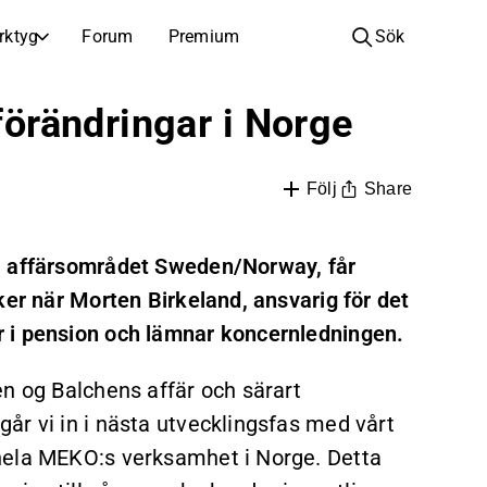
rktyg
Forum
Premium
Sök
BOLAG
LÄR DIG OM INVESTERINGAR
örändringar i Norge
Bolag
Analysskola
Lär dig läsa och förstå aktieanalys
Bläddra och filtrera hela listan över noterade bolag
Share
Följ
Upptäck
Investeringsskola
Inspiration till din nästa investering
Guider och lektioner för att öka din investeringskunskap
 i affärsområdet Sweden/Norway, får
Börsnoteringar
Portföljinnehavare
ker när Morten Birkeland, ansvarig för det
Investeringskunskap för alla nivåer, från första stegen till avancerade portföljstrategier.
Nya noteringar och kommande börsintroduktioner
 i pension och lämnar koncernledningen.
Årsstämmor
Datum för årsstämmor och aktieägarinformation
en og Balchens affär och särart
år vi in i nästa utvecklingsfas med vårt
hela MEKO:s verksamhet i Norge. Detta