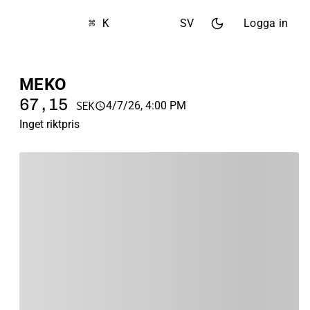
⌘ K
SV
Logga in
MEKO
67,15
4/7/26, 4:00 PM
SEK
Inget riktpris