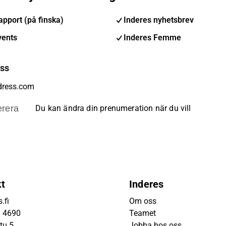
pport (på finska)
Inderes nyhetsbrev
vents
Inderes Femme
ess
rera
Du kan ändra din prenumeration när du vill
kt
Inderes
.fi
Om oss
9 4690
Teamet
tu 5
Jobba hos oss