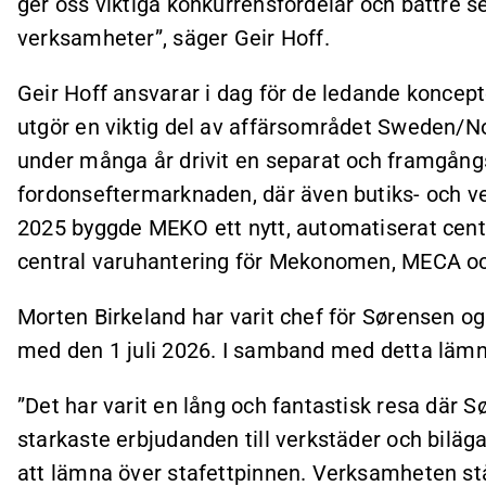
ger oss viktiga konkurrensfördelar och bättre se
verksamheter”, säger Geir Hoff.
Geir Hoff ansvarar i dag för de ledande konc
utgör en viktig del av affärsområdet Sweden/N
under många år drivit en separat och framgångs
fordonseftermarknaden, där även butiks- och ve
2025 byggde MEKO ett nytt, automatiserat centr
central varuhantering för Mekonomen, MECA o
Morten Birkeland har varit chef för Sørensen og
med den 1 juli 2026. I samband med detta läm
”Det har varit en lång och fantastisk resa där 
starkaste erbjudanden till verkstäder och biläga
att lämna över stafettpinnen. Verksamheten stå