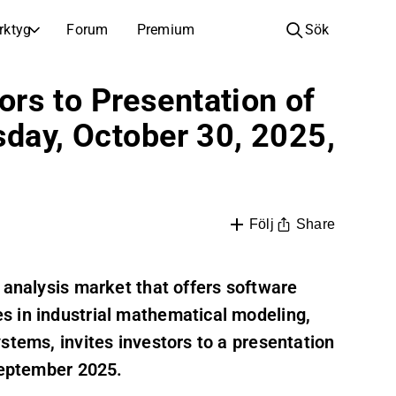
rktyg
Forum
Premium
Sök
BOLAG
LÄR DIG OM INVESTERINGAR
rs to Presentation of
Bolag
Analysskola
sday, October 30, 2025,
Lär dig läsa och förstå aktieanalys
Bläddra och filtrera hela listan över noterade bolag
Upptäck
Investeringsskola
Inspiration till din nästa investering
Guider och lektioner för att öka din investeringskunskap
Börsnoteringar
Portföljinnehavare
Share
Följ
Investeringskunskap för alla nivåer, från första stegen till avancerade portföljstrategier.
Nya noteringar och kommande börsintroduktioner
Årsstämmor
 analysis market that offers software
Datum för årsstämmor och aktieägarinformation
s in industrial mathematical modeling,
stems, invites investors to a presentation
 September 2025.