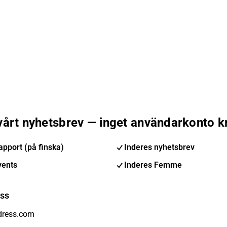
 vårt nyhetsbrev — inget användarkonto k
pport (på finska)
Inderes nyhetsbrev
vents
Inderes Femme
ess