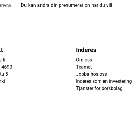
rera
Du kan ändra din prenumeration när du vill
kt
Inderes
.fi
Om oss
9 4690
Teamet
tu 5
Jobba hos oss
nki
Inderes som en investering
Tjänster för börsbolag