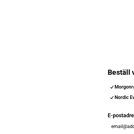
Beställ
Morgonra
Nordic E
E-postadr