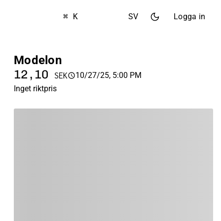
⌘ K
SV
Logga in
Modelon
12,10
10/27/25, 5:00 PM
SEK
Inget riktpris