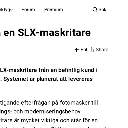
rktyg
Forum
Premium
Sök
BOLAG
LÄR DIG OM INVESTERINGAR
å en SLX-maskritare
Bolag
Analysskola
Lär dig läsa och förstå aktieanalys
Bläddra och filtrera hela listan över noterade bolag
Share
Följ
Upptäck
Investeringsskola
Inspiration till din nästa investering
Guider och lektioner för att öka din investeringskunskap
LX-maskritare från en befintlig kund i
Börsnoteringar
Portföljinnehavare
D. Systemet är planerat att levereras
Investeringskunskap för alla nivåer, från första stegen till avancerade portföljstrategier.
Nya noteringar och kommande börsintroduktioner
Årsstämmor
Datum för årsstämmor och aktieägarinformation
igande efterfrågan på fotomasker till
ings- och moderniseringsbehov.
tare är mycket viktiga och står för en