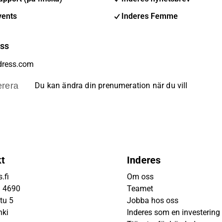
vents
Inderes Femme
ess
rera
Du kan ändra din prenumeration när du vill
kt
Inderes
.fi
Om oss
9 4690
Teamet
tu 5
Jobba hos oss
nki
Inderes som en investering