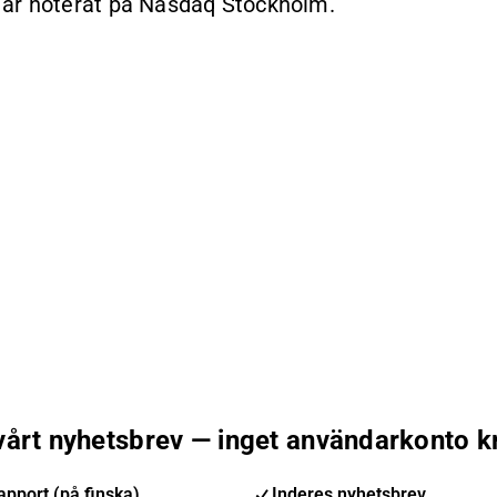
 är noterat på Nasdaq Stockholm.
 vårt nyhetsbrev — inget användarkonto k
pport (på finska)
Inderes nyhetsbrev