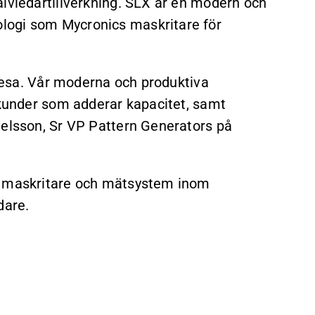
alvledartillverkning. SLX är en modern och
logi som Mycronics maskritare för
tresa. Vår moderna och produktiva
 kunder som adderar kapacitet, samt
uelsson, Sr VP Pattern Generators på
er maskritare och mätsystem inom
dare.