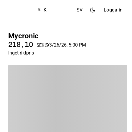
⌘ K
SV
Logga in
Mycronic
218,10
3/26/26, 5:00 PM
SEK
Inget riktpris