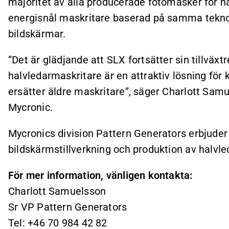
majoritet av alla producerade fotomasker för h
energisnål maskritare baserad på samma tekno
bildskärmar.
”Det är glädjande att SLX fortsätter sin tillväx
halvledarmaskritare är en attraktiv lösning för
ersätter äldre maskritare”, säger Charlott Sam
Mycronic.
Mycronics division Pattern Generators erbjud
bildskärmstillverkning och produktion av halvle
För mer information, vänligen kontakta:
Charlott Samuelsson
Sr VP Pattern Generators
Tel: +46 70 984 42 82