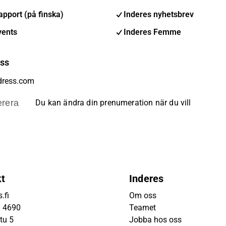
pport (på finska)
Inderes nyhetsbrev
vents
Inderes Femme
ess
rera
Du kan ändra din prenumeration när du vill
kt
Inderes
.fi
Om oss
9 4690
Teamet
tu 5
Jobba hos oss