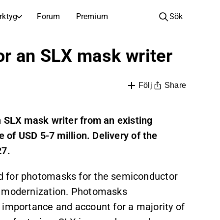
rktyg
Forum
Premium
Sök
BOLAG
LÄR DIG OM INVESTERINGAR
or an SLX mask writer
Bolag
Analysskola
Lär dig läsa och förstå aktieanalys
Bläddra och filtrera hela listan över noterade bolag
Share
Följ
Upptäck
Investeringsskola
Inspiration till din nästa investering
Guider och lektioner för att öka din investeringskunskap
n SLX mask writer from an existing
Börsnoteringar
Portföljinnehavare
e of USD 5-7 million. Delivery of the
Investeringskunskap för alla nivåer, från första stegen till avancerade portföljstrategier.
Nya noteringar och kommande börsintroduktioner
27.
Årsstämmor
Datum för årsstämmor och aktieägarinformation
d for photomasks for the semiconductor
d modernization. Photomasks
 importance and account for a majority of