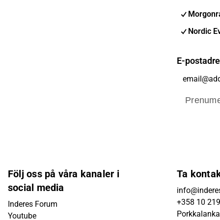
Morgonra
Nordic E
E-postadr
Prenume
Följ oss på våra kanaler i
Ta konta
social media
info@inderes
+358 10 21
Inderes Forum
Porkkalanka
Youtube