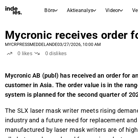
Börs
Aktieanalys
Videor
Ve
AKTIEMARKNADER
AKTIEFORSKNING
inderesTV
Aktiejämförelse
Mycronic receives order f
Börs
Aktieanalys
Videohub för aktieanalys, forskning och expertkommentarer
Jämför nyckeltal och utveckling för flera aktier
MYCR
PRESSMEDDELANDE
03/27/2026, 10:00 AM
Realtidskurser, index och marknadsutveckling
Expertaktieanalys och rekommendationer
Transkriptioner
Earnings Season
0
likes
0
dislikes
Morgonrapport
Artiklar
Fullständiga utskrifter av resultatsamtal och investerarmöten
Compare EPS estimates to reported results
Nyheter, insikter och marknadskommentarer
Daglig marknadssammanfattning och nattens viktigaste händelser
Insideraffärer
Mycronic AB (publ) has received an order for a
Börskalender
Portfölj
Följ köp- och säljaktivitet hos företagsinsiders
customer in Asia. The order value is in the rang
Inderes modellportfölj
Kommande resultat, noteringar och företagshändelser
Virtuell analytikerchatt
system is planned for the second quarter of 20
Utdelningskalender
Femme
Ställ frågor och få AI-drivna investeringsinsikter direkt
Kommande och tidigare utdelningar
Bryter barriärer och bygger självförtroende inom investeringar
The SLX laser mask writer meets rising deman
Compound Interest Calculator
See how your savings grow with the power of compound interest.
industry and a future need for replacement an
manufactured by laser mask writers are of high