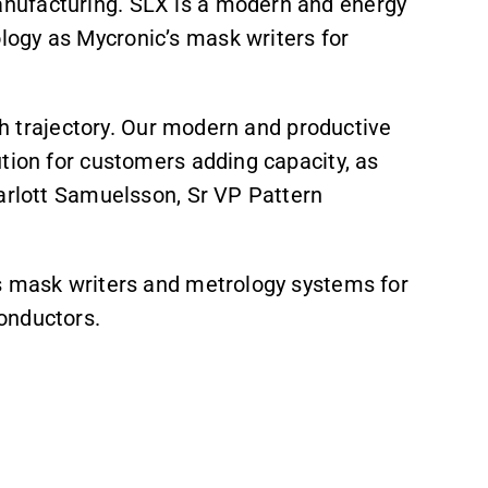
nufacturing. SLX is a modern and energy
logy as Mycronic’s mask writers for
wth trajectory. Our modern and productive
tion for customers adding capacity, as
harlott Samuelsson, Sr VP Pattern
s mask writers and metrology systems for
onductors.