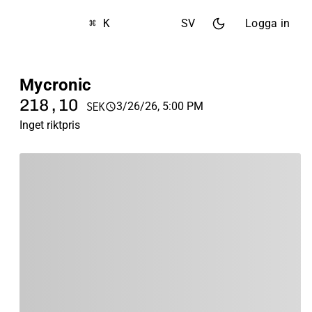
⌘ K
SV
Logga in
Mycronic
218,10
3/26/26, 5:00 PM
SEK
Inget riktpris