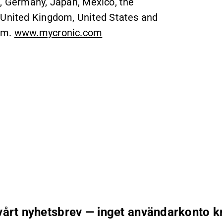
e, Germany, Japan, Mexico, the
 United Kingdom, United States and
lm.
www.mycronic.com
 vårt nyhetsbrev — inget användarkonto k