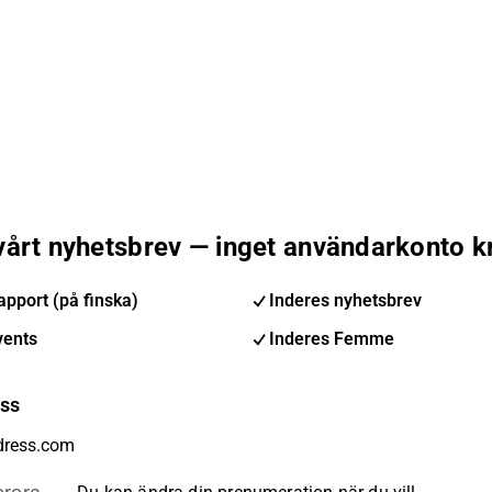
 vårt nyhetsbrev — inget användarkonto k
pport (på finska)
Inderes nyhetsbrev
vents
Inderes Femme
ess