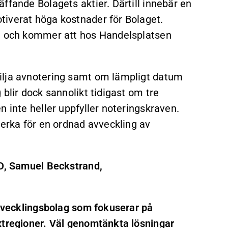
ffande Bolagets aktier. Därtill innebär en
tiverat höga kostnader för Bolaget.
ig och kommer att hos Handelsplatsen
ilja avnotering samt om lämpligt datum
blir dock sannolikt tidigast om tre
n inte heller uppfyller noteringskraven.
verka för en ordnad avveckling av
VD, Samuel Beckstrand,
utvecklingsbolag som fokuserar på
xtregioner. Väl genomtänkta lösningar