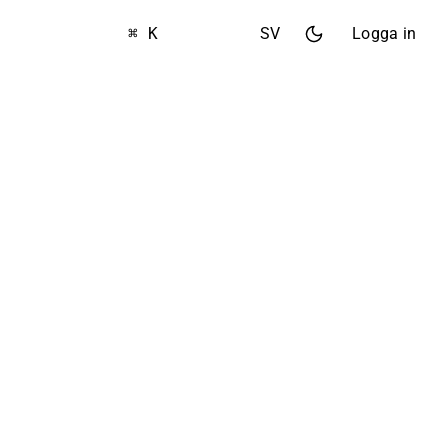
⌘ K
SV
Logga in