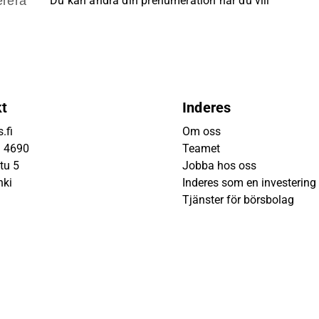
rera
Du kan ändra din prenumeration när du vill
kt
Inderes
.fi
Om oss
9 4690
Teamet
tu 5
Jobba hos oss
nki
Inderes som en investering
Tjänster för börsbolag