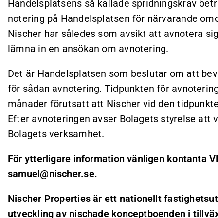
Handelsplatsens så kallade spridningskrav beträ
notering på Handelsplatsen för närvarande omo
Nischer har således som avsikt att avnotera s
lämna in en ansökan om avnotering.
Det är Handelsplatsen som beslutar om att bev
för sådan avnotering. Tidpunkten för avnotering 
månader förutsatt att Nischer vid den tidpunkte
Efter avnoteringen avser Bolagets styrelse att 
Bolagets verksamhet.
För ytterligare information vänligen kontanta 
samuel@nischer.se.
Nischer Properties är ett nationellt fastighets
utveckling av nischade konceptboenden i tillvä