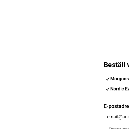
Beställ
Morgonra
Nordic E
E-postadr